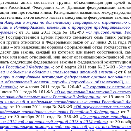
ательных актов составляет группа, объединяющая для целей н
нии Российской Федерации к…». Данными федеральными законам
ции или протоколы к ним. Ратификация названных международных
нодательных актов можно назвать следующие федеральные законы: 
 Америки о мерах по дальнейшему сокращению и ограничению 
ации к Роттердамской конвенции о процедуре предварительного
рговле»
; от 31 мая 2011 года № 102-ФЗ
«О присоединении Ро
оду Государственной Думой принято семьдесят семь таких ратиф
ной группе относится и Федеральный закон от 27 июня 2011 года
нсация – это надлежащим образом оформленный отказ государства 
десят два закона, каждый из которых или имеет собственный, са
 тех или иных отношений, или носит организационно-правовой ли
звать следующие федеральные законы и федеральный конституционн
и в Российской Федерации»
; от 8 марта 2011 года № 35-ФЗ
«Устав
тва и объекты в области использования атомной энергии»
; от 6 
ащих и сотрудников некоторых федеральных органов исполнитель
и обязанностей военной службы (служебных обязанностей), и
дениях)»
; от 4 июня 2011 года № 126-ФЗ
«О гарантиях пенсионн
27 июня 2011 года № 161-ФЗ
«О национальной платежной системе
ные законодательные акты Российской Федерации»
; от 19 июля 2
нии изменений в отдельные законодательные акты Российской Ф
лиц»
; от 19 июля 2011 года № 246-ФЗ
«Об искусственных земельных
 отдельные законодательные акты Российской Федерации»
; от 
ат»
; от 30 ноября 2011 года № 356-ФЗ
«О страховых тарифах н
 на 2012 год и на плановый период 2013 и 2014 годов»
; от 30 ноя
енную социальную помощь в виде социальной услуги по обеспечен