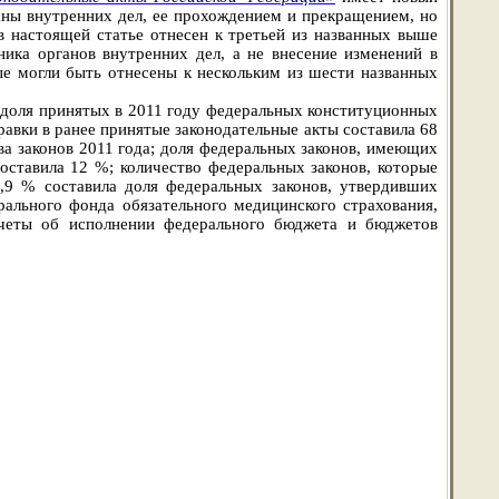
аны внутренних дел, ее прохождением и прекращением, но
 настоящей статье отнесен к третьей из названных выше
дника органов внутренних дел, а не внесение изменений в
ые могли быть отнесены к нескольким из шести названных
 доля принятых в 2011 году федеральных конституционных
авки в ранее принятые законодательные акты составила 68
а законов 2011 года; доля федеральных законов, имеющих
ставила 12 %; количество федеральных законов, которые
0,9 % составила доля федеральных законов, утвердивших
ального фонда обязательного медицинского страхования,
четы об исполнении федерального бюджета и бюджетов