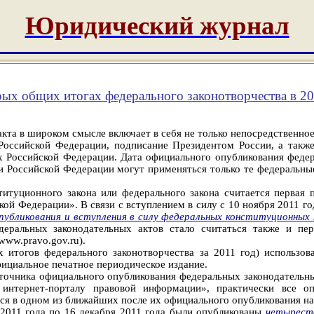
Юридический журнал
ых общих итогах федерального законотворчества в 20
кта в широком смысле включает в себя не только непосредственно
оссийской Федерации, подписание Президентом России, а также 
х Российской Федерации. Дата официального опубликования федер
ии Российской Федерации могут применяться только те федеральн
туционного закона или федерального закона считается первая п
ской Федерации
». В связи с вступлением в силу с 10 ноября 2011 
опубликования и вступления в силу федеральных конституционных 
ральных законодательных актов стало считаться также и пер
ww.pravo.gov.ru).
 итогов федерального законотворчества за 2011 год) использов
ициальное печатное периодическое издание.
источника официального опубликования федеральных законодатель
нтернет-порталу правовой информации», практически все о
я в одном из ближайших после их официального опубликования на 
я 2011 года по 16 декабря 2011 года были опубликованы
четырест