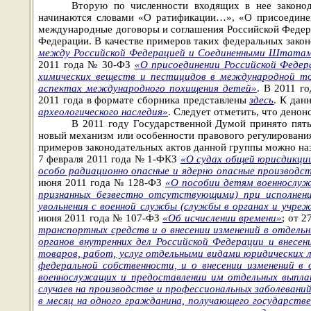
Вторую по численности входящих в нее законод
начинаются словами «О ратификации…», «О присоедине
международные договоры и соглашения Российской Федера
Федерации. В качестве примеров таких федеральных зако
между Российской Федерацией и Соединенными Штатами
2011 года № 30-ФЗ
«О присоединении Российской Федер
химических веществ и пестицидов в международной то
аспектах международного похищения детей»
. В 2011 г
2011 года в формате сборника представлены
здесь
. К дан
археологического наследия»
. Следует отметить, что дено
В 2011 году Государственной Думой принято пять
новый механизм или особенности правового регулирования
примеров законодательных актов данной группы можно на
7 февраля 2011 года № 1-ФКЗ
«О судах общей юрисдикци
особо радиационно опасные и ядерно опасные производс
июня 2011 года № 128-ФЗ
«О пособии детям военнослуж
признанных безвестно отсутствующими) при исполнени
увольнения с военной службы (службы в органах и учреж
июня 2011 года № 107-ФЗ
«Об исчислении времени»
; от 
транспортных средств и о внесении изменений в отдель
органов внутренних дел Российской Федерации и внесе
товаров, работ, услуг отдельными видами юридических 
федеральной собственности, и о внесении изменений в
военнослужащих и предоставлении им отдельных выпл
случаев на производстве и профессиональных заболеваний
в месяц на одного гражданина, получающего государств