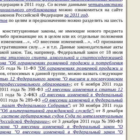
едерации в 2011 году. Со всеми данными
четырьмястами
циального опубликования
можно ознакомиться на сайте
 законов Российской Федерации
за 2011 год
.
ктов
по целям и предназначению можно разделить на шесть
е конституционные законы, не имеющие нового предмета
, либо признающие их в целом или их отдельные положения
ии изменения…», «О внесении изменений…», «О признании
тратившими силу…» и т.п. Данные законодательные акты
кой закон. Так, например, Федеральный закон от 18 июля
рота этилового спирта, алкогольной и спиртосодержащей
она "Об ограничениях розничной продажи и потребления
005 года № 11-ФЗ
"Об ограничениях розничной продажи и
тов, относимых к данной группе, можно назвать следующие
атью 12 Федерального закона "О высшем и послевузовском
профессионального образования»
; от 6 ноября 2011 года
я 2011 года № 398-ФЗ
«О внесении изменения в статью 12
011 года № 2-ФКЗ
«О внесении изменений в Федеральный
2011 года № 289-ФЗ
«О внесении изменений в Федеральный
в палат Федерального Собрания"
; от 30 ноября 2011 года
н "Об альтернативной гражданской службе"
; от 8 декабря
м в системе арбитражных судов Суда по интеллектуальным
Российской Федерации»
; от 3 декабря 2011 года № 390-ФЗ
кона "О внесении изменений в Федеральный закон "О
акона "О внесении изменений в Федеральный закон "О