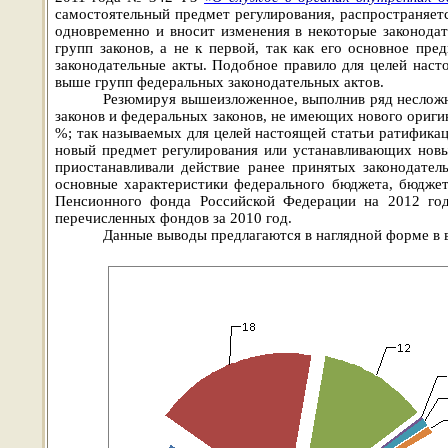
самостоятельный предмет регулирования, распространяет
одновременно и вносит изменения в некоторые законода
групп законов, а не к первой, так как его основное пре
законодательные акты. Подобное правило для целей наст
выше групп федеральных законодательных актов.
Резюмируя вышеизложенное, выполнив ряд несложн
законов и федеральных законов, не имеющих нового ориги
%; так называемых для целей настоящей статьи ратифика
новый предмет регулирования или устанавливающих новы
приостанавливали действие ранее принятых законодател
основные характеристики федерального бюджета, бюджет
Пенсионного фонда Российской Федерации на 2012 го
перечисленных фондов за 2010 год.
Данные выводы предлагаются в наглядной форме в 