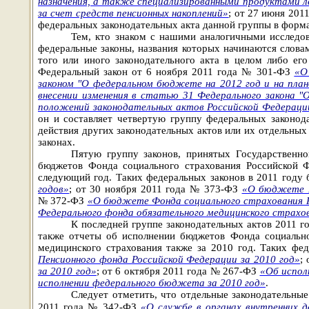
назначения, а также специализированными продуктами ле
за счет средств пенсионных накоплений»
; от 27 июня 20
федеральных законодательных акта данной группы в форм
Тем, кто знаком с нашими аналогичными исследов
федеральные законы, названия которых начинаются слов
того или иного законодательного акта в целом либо е
Федеральный закон от 6 ноября 2011 года № 301-ФЗ
«О
законом "О федеральном бюджете на 2012 год и на пла
внесении изменения в статью 31 Федерального закона "
положений законодательных актов Российской Федерации
он и составляет четвертую группу федеральных законод
действия других законодательных актов или их отдельных
законах.
Пятую группу законов, принятых Государственно
бюджетов Фонда социального страхования Российской Ф
следующий год. Таких федеральных законов в 2011 году
годов»
; от 30 ноября 2011 года № 373-ФЗ
«О бюджете П
№ 372-ФЗ
«О бюджете Фонда социального страхования Ро
Федерального фонда обязательного медицинского страхова
К последней группе законодательных актов 2011 г
также отчеты об исполнении бюджетов Фонда социально
медицинского страхования также за 2010 год. Таких ф
Пенсионного фонда Российской Федерации за 2010 год»
;
за 2010 год»
; от 6 октября 2011 года № 267-ФЗ
«Об испол
исполнении федерального бюджета за 2010 год»
.
Следует отметить, что отдельные законодательные
2011 года № 342-ФЗ
«О службе в органах внутренних д