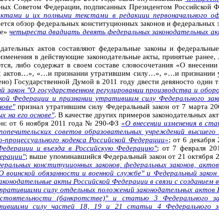
ных Советом Федерации, подписанных Президентом Российской Ф
тами и их полными текстами в редакции первоначального офи
еется обзор федеральных конституционных законов и федеральных
те»
четыреста двадцать девять федеральных законодательных а
дательных актов составляют федеральные законы и федеральны
 изменения в действующие законодательные акты, принятые ранее
ются, либо содержат в своем составе словосочетания «О внесен
х актов…», «…и признании утратившим силу…», «…и признании у
но) Государственной Думой в 2011 году двести девяносто один та
ый закон "О государственном регулировании производства и обо
кой Федерации и признании утратившим силу Федерального зак
нове"
признал утратившим силу Федеральный закон от 7 марта 2
х на его основе"
. В качестве других примеров законодательных ак
он: от 6 ноября 2011 года № 290-ФЗ
«О внесении изменения в ст
опечительских советов образовательных учреждений высшего 
о-процессуального кодекса Российской Федерации»
; от 6 декабр
 Федерации и въезда в Российскую Федерацию"
; от 7 февраля 2
ерации"
; выше упоминавшийся Федеральный закон от 21 октября 
едеральных конституционных законов, федеральных законов, акто
"О воинской обязанности и военной службе" и Федеральный зако
законодательные акты Российской Федерации в связи с создание
тратившими силу отдельных положений законодательных актов 
остоятельности (банкротстве)" и статью 3 Федерального за
тившими силу частей 18, 19 и 21 статьи 4 Федерального з