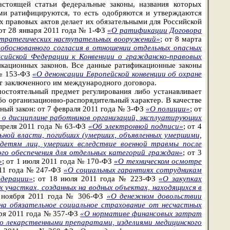
астоящей статьи федеральные законы, названия которых
и ратифицируются, то есть одобряются и утверждаются
 правовых актов делает их обязательными для Российской
от 28 января 2011 года № 1-ФЗ
«О ратификации Договора
стратегических наступательных вооружений»
; от 8 марта
 обоснованного согласия в отношении отдельных опасных
ссийской Федерации к Конвенции о гражданско-правовых
икационных законов. Все данные ратификационные законы
 № 153-ФЗ
«О денонсации Европейской конвенции об охране
от заключенного им международного договора.
мостоятельный предмет регулирования либо устанавливает
бо организационно-распорядительный характер. В качестве
ый закон: от 7 февраля 2011 года № 3-ФЗ
«О полиции»
; от
 о дисциплине работников организаций, эксплуатирующих
апреля 2011 года № 63-ФЗ
«Об электронной подписи»
; от 4
ной власти, погибших (умерших, объявленных умершими,
 детям лиц, умерших вследствие военной травмы после
ого обеспечения для отдельных категорий граждан»
; от 3
»
; от 1 июля 2011 года № 170-ФЗ
«О техническом осмотре
011 года № 247-ФЗ
«О социальных гарантиях сотрудникам
едерации»
; от 18 июля 2011 года № 223-ФЗ
«О закупках
 участках, созданных на водных объектах, находящихся в
7 ноября 2011 года № 306-ФЗ
«О денежном довольствии
а обязательное социальное страхование от несчастных
бря 2011 года № 357-ФЗ
«О нормативе финансовых затрат
ию лекарственными препаратами, изделиями медицинского