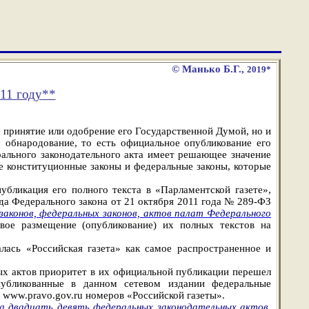
© Манько Б.Г.,
2019*
11 году
**
е принятие или одобрение его Государственной Думой, но и
обнародование, то есть официальное опубликование его
ального законодательного акта имеет решающее значение
ые конституционные законы и федеральные законы, которые
убликация его полного текста в «Парламентской газете»,
года Федерального закона от 21 октября 2011 года № 289-ФЗ
законов, федеральных законов, актов палат Федерального
вое размещение (опубликование) их полных текстов на
алась «Российская газета» как самое распространенное и
ных актов приоритет в их официальной публикации перешел
публикованные в данном сетевом издании федеральные
www.pravo.gov.ru номеров «Российской газеты».
а двадцать девять федеральных законодательных актов
,