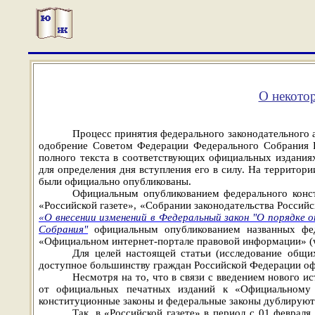
О некотор
Процесс принятия федерального законодательного а
одобрение Советом Федерации Федерального Собрания Р
полного текста в соответствующих официальных издания
для определения дня вступления его в силу. На территор
были официально опубликованы.
Официальным опубликованием федерального консти
«Российской газете», «Собрании законодательства Россий
«О внесении изменений в Федеральный закон "О порядке 
Собрания"
официальным опубликованием названных феде
«Официальном интернет-портале правовой информации» (w
Для целей настоящей статьи (исследование общих
доступное большинству граждан Российской Федерации оф
Несмотря на то, что в связи с введением нового 
от официальных печатных изданий к «Официальному и
конституционные законы и федеральные законы дублируютс
Так, в «Российской газете» в период с 01 феврал