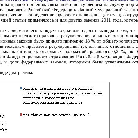
ся на правоотношения, связанные с поступлением на службу в орг
тельные акты Российской Федерации. Данный Федеральный закон в
дназначение – определение правового положения (статуса) сотру
оящей статьи применялось и для других законов 2011 года, котор
ых арифметических подсчетов, можно сделать выводы о том, что
нального предмета правового регулирования, а лишь вносящих попр
ционных законов было принято примерно 18 % от общего количеств
й механизм правового регулирования тех или иных отношений, со
ьных актов или их отдельных положений, равнялось 0,2 %; по 
ов Фонда социального страхования Российской Федерации, Федер
д, и доля федеральных законов, которыми были утверждены от
виде диаграммы: