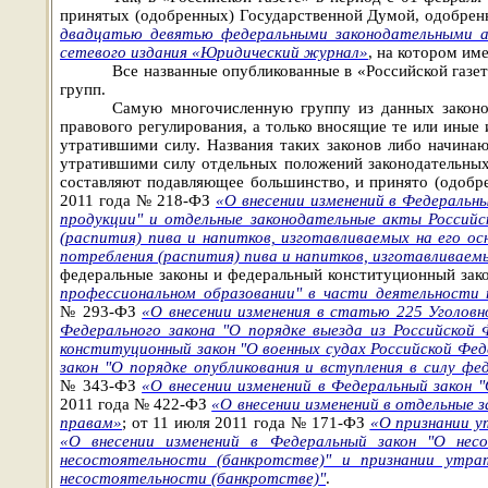
принятых (одобренных) Государственной Думой, одобрен
двадцатью девятью федеральными законодательными ак
сетевого издания «Юридический журнал»
,
на котором им
Все названные опубликованные в «Российской газе
групп.
Самую многочисленную группу из данных законо
правового регулирования, а только вносящие те или иные
утратившими силу. Названия таких законов либо начина
утратившими силу отдельных положений законодательны
составляют подавляющее большинство, и принято (одобре
2011 года № 218-ФЗ
«О внесении изменений в Федеральн
продукции" и отдельные законодательные акты Российс
(распития) пива и напитков, изготавливаемых на его ос
потребления (распития) пива и напитков, изготавливаемы
федеральные законы и федеральный конституционный зак
профессиональном образовании" в части
деятельности п
№ 293-ФЗ
«О внесении изменения в статью 225 Уголовн
Федерального закона "О порядке выезда из Российской
конституционный закон "О военных судах Российской Фед
закон "О порядке опубликования и вступления в силу ф
№ 343-ФЗ
«О внесении изменений в Федеральный закон 
2011 года № 422-ФЗ
«О внесении изменений в отдельные 
правам»
; от 11 июля 2011 года № 171-ФЗ
«О признании у
«О внесении изменений в Федеральный закон "О нес
несостоятельности (банкротстве)" и признании утра
несостоятельности (банкротстве)"
.