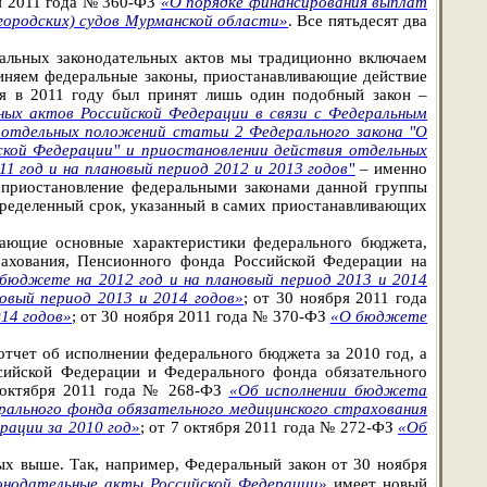
ря 2011 года № 360-ФЗ
«О порядке финансирования выплат
(городских) судов Мурманской области»
. Все пятьдесят два
ральных законодательных актов мы традиционно включаем
иняем федеральные законы, приостанавливающие действие
тя в 2011 году был принят лишь один подобный закон –
ных актов Российской Федерации в связи с Федеральным
 отдельных положений статьи 2 Федерального закона "О
йской Федерации" и приостановлении действия отдельных
 год и на плановый период 2012 и 2013 годов"
– именно
о приостановление федеральными законами данной группы
определенный срок, указанный в самих приостанавливающих
дающие основные характеристики федерального бюджета,
рахования, Пенсионного фонда Российской Федерации на
бюджете на 2012 год и на плановый период 2013 и 2014
овый период 2013 и 2014 годов»
; от 30 ноября 2011 года
14 годов»
; от 30 ноября 2011 года № 370-ФЗ
«О бюджете
отчет об исполнении федерального бюджета за 2010 год, а
сийской Федерации и Федерального фонда обязательного
6 октября 2011 года № 268-ФЗ
«Об исполнении бюджета
ального фонда обязательного медицинского страхования
рации за 2010 год»
; от 7 октября 2011 года № 272-ФЗ
«Об
ых выше. Так, например, Федеральный закон от 30 ноября
конодательные акты Российской Федерации»
имеет новый