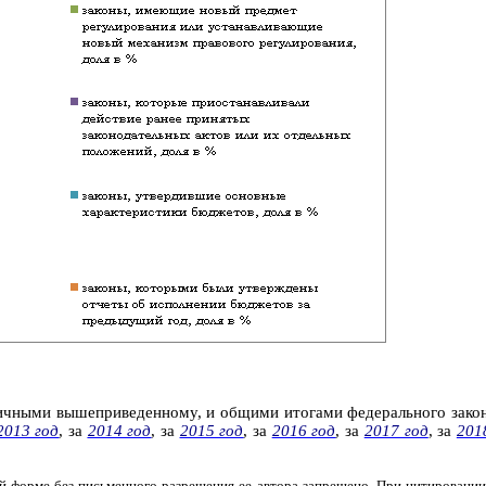
гичными вышеприведенному, и общими итогами федерального зако
2013 год
,
за
2014 год
,
за
2015 год
,
за
2016 год
,
за
2017 год
,
за
201
 форме без письменного разрешения ее автора запрещено. При цитировании