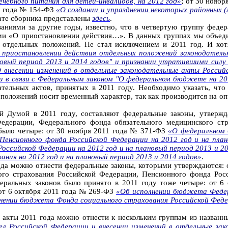
чебного питания для детей-инвалидов, на 2012 год»
; от 30 нояб
11 года № 154-ФЗ
«О создании и упразднении некоторых районных 
ате сборника представлены
здесь
.
аниями за другие годы, известно, что в четвертую группу феде
ами «О приостановлении действия…». В данных группах мы объед
го отдельных положений. Не стал исключением и 2011 год. И хо
 приостановлении действия отдельных положений законодатель
новый период 2013 и 2014 годов" и признании утратившими силу
О внесении изменений в отдельные законодательные акты Росси
 в связи с Федеральным законом "О федеральном бюджете на 2011
ательных актов, принятых в 2011 году. Необходимо указать, чт
 положений носит временный характер, так как производится на 
й Думой в 2011 году, составляют федеральные законы, утверж
едерации, Федерального фонда обязательного медицинского ст
 было четыре: от 30 ноября 2011 года № 371-ФЗ
«О федеральном 
енсионного фонда Российской Федерации на 2012 год и на план
ссийской Федерации на 2012 год и на плановый период 2013 и 20
ния на 2012 год и на плановый период 2013 и 2014 годов»
.
ода можно отнести федеральные законы, которыми утверждаются: 
го страхования Российской Федерации, Пенсионного фонда Рос
едеральных законов было принято в 2011 году тоже четыре: от 
 от 6 октября 2011 года № 269-ФЗ
«Об исполнении бюджета Федер
нении бюджета Фонда социального страхования Российской Феде
 акты 2011 года можно отнести к нескольким группам из названн
ел Российской Федерации и внесении изменений в отдельные за