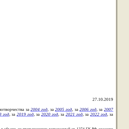
27.10.2019
нотворчества
за
2004 год
,
за
2005 год
,
за
2006 год
,
за
2007
8 год
,
за
2019 год
,
за
2020 год
, за
2021 год
, за
2022 год
, за
 в объеме, не превышающем допускаемый ст. 1274 ГК РФ, указание