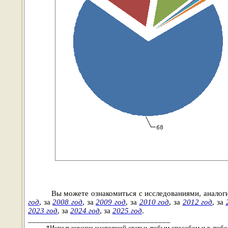
Вы можете ознакомиться с исследованиями, анало
год
, за
2008 год
,
за
2009 год
,
за
2010 год
,
за
2012 год
,
за
2023 год
, за
2024 год
, за
2025 год
.
___________________________________
*Использование настоящей статьи любым способом и в любой