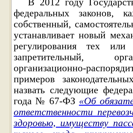
В 2012 году Государст
федеральных законов, 
собственный, самостоятел
устанавливает новый меха
регулирования тех или
запретительный, орг
организационно-распоряд
примеров законодательн
назвать следующие федер
года № 67-ФЗ
«Об обязат
ответственности перевозч
здоровью, имуществу пас