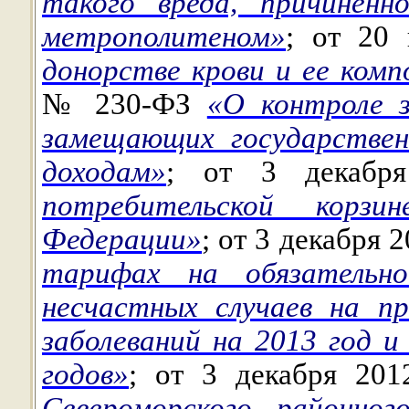
такого вреда, причиненн
метрополитеном»
; от 20
донорстве крови и ее ком
№ 230-ФЗ
«О контроле з
замещающих государствен
доходам»
; от 3 декаб
потребительской корз
Федерации»
; от 3 декабря
тарифах на обязательно
несчастных случаев на п
заболеваний на 2013 год и
годов»
; от 3 декабря 2
Североморского районно