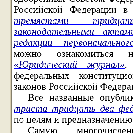
Российской Федерации в
тремястами тридца
законодательными акта
редакции первоначальног
можно ознакомиться 
«Юридический журнал»
федеральных конституци
законов Российской Федер
Все названные опублик
триста тридцать два фед
по целям и предназначению
Самую многочисл