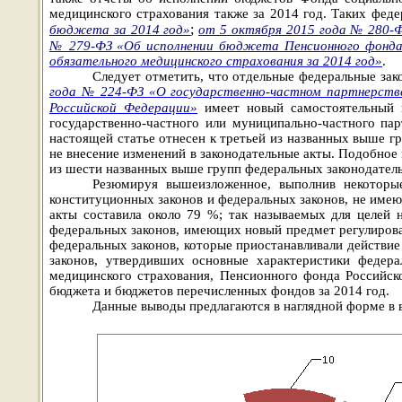
медицинского страхования также за 2014 год. Таких фед
;
бюджета за 2014 год»
от 5 октября 2015 года № 280-
№ 279-ФЗ «Об исполнении бюджета Пенсионного фонда 
обязательного медицинского страхования за 2014 год»
.
Следует отметить, что отдельные федеральные зак
года № 224-ФЗ «О государственно-частном партнерстве
Российской Федерации»
имеет новый самостоятельный 
государственно-частного или муниципально-частного па
настоящей статье отнесен к третьей из названных выше гру
не внесение изменений в законодательные акты. Подобное 
из шести названных выше групп федеральных законодатель
Резюмируя вышеизложенное, выполнив некоторы
конституционных законов и федеральных законов, не имею
акты составила около 79 %; так называемых для целей 
федеральных законов, имеющих новый предмет регулирова
федеральных законов, которые приостанавливали действие
законов, утвердивших основные характеристики федер
медицинского страхования, Пенсионного фонда Российск
бюджета и бюджетов перечисленных фондов за 2014 год.
Данные выводы предлагаются в наглядной форме в 