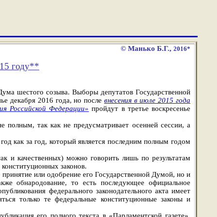
© Манько Б.Г.,
2016*
15 году
**
 Дума шестого созыва. Выборы депутатов Государственной
ье декабря 2016 года, но после
внесения в июле 2015 года
ия Российской Федерации»
пройдут в третье воскресенье
е полным, так как не предусматривает осенней сессии, а
год как за год, который является последним полным годом
так и качественных) можно говорить лишь по результатам
 конституционных законов.
е принятие или одобрение его Государственной Думой, но и
кже обнародование, то есть последующее официальное
публикования федерального законодательного акта имеет
ться только те федеральные конституционные законы и
убликация его полного текста в «Парламентской газете»,