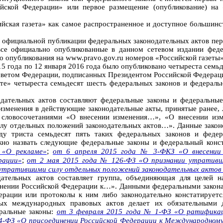
сийской Федерации» или первое размещение (опубликование) н
ийская газета» как самое распространенное и доступное большин
 в официальной публикации федеральных законодательных актов п
все официально опубликованные в данном сетевом издании фед
 опубликования на www.pravo.gov.ru номеров «Российской газеты»
2015 года по 12 января 2016 года было опубликовано четыреста сем
ветом Федерации, подписанных Президентом Российской Федераци
ете» четыреста семьдесят шесть федеральных законов и федерал
дательных актов составляют федеральные законы и федеральны
 изменения в действующие законодательные акты, принятые ранее
я словосочетаниями «О внесении изменения…», «О внесении и
лу отдельных положений законодательных актов…». Данные закон
ду триста семьдесят пять таких федеральных законов и федер
жно назвать следующие федеральные законы и федеральный конс
;
 «О рекламе»
от 6 апреля 2015 года № 3-ФКЗ «О внесении 
;
рации»
от 2 мая 2015 года № 126-ФЗ «О признании утративши
 утратившими силу отдельных положений законодательных актов
ательных актов составляет группа, объединяющая для целей н
нении Российской Федерации к…». Данными федеральными законам
рации или протоколы к ним либо законодательно констатирует
ых международных правовых актов делает их обязательными д
ральные законы:
от 3 февраля 2015 года № 1-ФЗ «О ратификац
4-ФЗ «О присоединении Российской Федерации к Международному