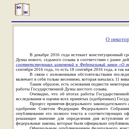
О некотор
В декабре 2016 года истекает конституционный с
Думы нового, седьмого созыва в соответствии с ранее де
соответствующих изменений в Федеральный закон «О в
сентября 2016 года, то есть 18 сентября 2016 года, в так
В связи с изложенными обстоятельствами последн
включает в себя только весеннюю, которая началась 11 янва
Таким образом, есть основания подвести некоторы
работы Государственной Думы шестого созыва.
Очевидно, что об итогах работы Государственной
исследования и оценки всех принятых (одобренных) Госуд
Процесс принятия федерального законодательного а
одобрение Советом Федерации Федерального Собрания
опубликование его полного текста в соответствующих о
решающее значение для определения дня вступления е
федеральные законы, которые были официально опубликов
Официальным опубликованием федерального консти