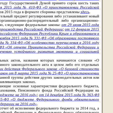
 году Государственной Думой принято сорок шесть таких
ря 2015 года № 410-ФЗ «О приостановлении Российской
ов 2015 года в формате сборника представлены
здесь
.
тельный предмет регулирования либо устанавливают новый
рганизационно-распорядительный либо организационно-
нно, следующие федеральные законы:
от 29 июня 2015 года
;
производства Российской Федерации
от 12 февраля 2015
 Российскую Федерацию Республики Крым и образованием в
ноября 2015 года № 331-ФЗ «Об образовании постоянного
ода № 334-ФЗ «Об особенностях перечисления в 2016 году
-ФЗ «Об отчете Правительства Российской Федерации и
ечению устойчивого развития экономики и социальной
льных актов, названия которых начинаются словами «О
ного законодательного акта в целом либо его отдельных
ии действия Федерального закона «О базовой стоимости
закон от 8 марта 2015 года № 25-ФЗ «О приостановлении
анной группы действия других законодательных актов или
навливающих законах.
дающие основные характеристики федерального бюджета,
рахования, Пенсионного фонда Российской Федерации на
;
бюджете на 2016 год»
от 14 декабря 2015 года № 363-ФЗ
5-ФЗ «О бюджете Федерального фонда обязательного
дерации на 2016 год»
.
отчет об исполнении федерального бюджета за 2014 год, а
сийской Федерации и Федерального фонда обязательного