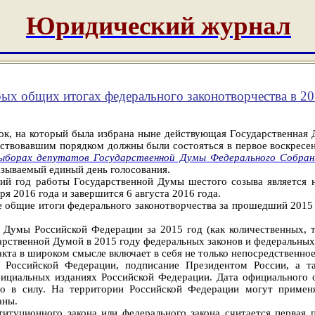
Юридический журнал
ых общих итогах федерального законотворчества в 20
рок, на который была избрана ныне действующая Государственная
йствовавшим порядком должны были состояться в первое воскресен
ыборах депутатов Государственной Думы Федерального Собран
 называемый единый день голосования.
ий год работы Государственной Думы шестого созыва является н
ря 2016 года и завершится 6 августа 2016 года.
е общие итоги федерального законотворчества за прошедший 2015 
 Думы Российской Федерации за 2015 год (как количественных, 
арственной Думой в 2015 году федеральных законов и федеральных
кта в широком смысле включает в себя не только непосредственно
 Российской Федерации, подписание Президентом России, а та
фициальных изданиях Российской Федерации. Дата официального о
го в силу. На территории Российской Федерации могут применя
аны.
туционного закона или федерального закона считается первая п