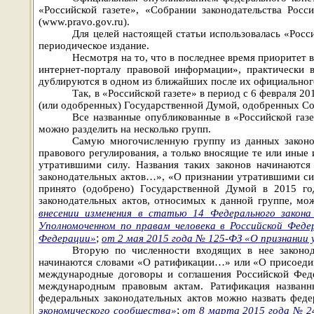
«Российской газете», «Собрании законодательства Рос
(www.pravo.gov.ru).
Для целей настоящей статьи использовалась «Росс
периодическое издание.
Несмотря на то, что в последнее время приоритет
интернет-порталу правовой информации», практически 
дублируются в одном из ближайших после их официального
Так, в «Российской газете» в период с 6 февраля 
(или одобренных) Государственной Думой, одобренных Со
Все названные опубликованные в «Российской газ
можно разделить на несколько групп.
Самую многочисленную группу из данных законо
правового регулирования, а только вносящие те или иные
утратившими силу. Названия таких законов начинаютс
законодательных актов…», «О признании утратившими си
принято (одобрено) Государственной Думой в 2015 го
законодательных актов, относимых к данной группе, мо
внесении изменения в статью 14 Федерального закона
Уполномоченном по правам человека в Российской Феде
;
Федерации»
от 2 мая 2015 года № 125-ФЗ «О признании
Вторую по численности входящих в нее законод
начинаются словами «О ратификации…» или «О присоеди
международные договоры и соглашения Российской Феде
международным правовым актам. Ратификация названн
федеральных законодательных актов можно назвать феде
;
экономического сообщества»
от 8 марта 2015 года № 2