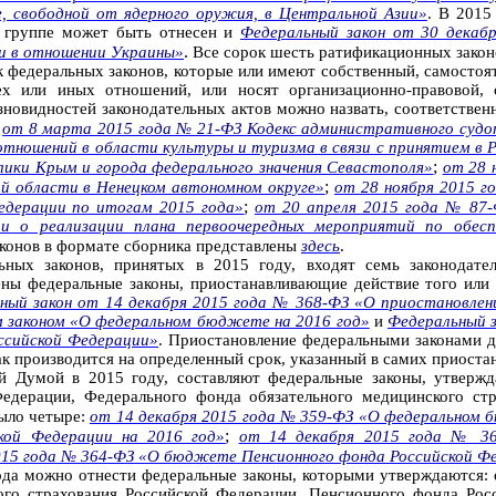
, свободной от ядерного оружия, в Центральной Азии»
. В 2015
й группе может быть отнесен и
Федеральный закон от 30 декаб
.
ли в отношении Украины»
Все сорок шесть ратификационных закон
 федеральных законов, которые или имеют собственный, самостоя
ех или иных отношений, или носят организационно-правовой, о
азновидностей законодательных актов можно назвать, соответстве
;
от 8 марта 2015 года № 21-ФЗ Кодекс административного судо
отношений в области культуры и туризма в связи с принятием в
;
лики Крым и города федерального значения Севастополя»
от 28 
;
й области в Ненецком автономном округе»
от 28 ноября 2015 г
;
едерации по итогам 2015 года»
от 20 апреля 2015 года № 87
и о реализации плана первоочередных мероприятий по обесп
аконов в формате сборника представлены
здесь
.
ных законов, принятых в 2015 году, входят семь законодате
ны федеральные законы, приостанавливающие действие того или и
ный закон от 14 декабря 2015 года № 368-ФЗ «О приостановлен
м законом «О федеральном бюджете на 2016 год»
и
Федеральный 
ссийской Федерации»
. Приостановление федеральными законами д
ак производится на определенный срок, указанный в самих приоста
й Думой в 2015 году, составляют федеральные законы, утверж
едерации, Федерального фонда обязательного медицинского ст
ыло четыре:
от 14 декабря 2015 года № 359-ФЗ «О федеральном 
;
кой Федерации на 2016 год»
от 14 декабря 2015 года № 36
015 года № 364-ФЗ «О бюджете Пенсионного фонда Российской Фе
ода можно отнести федеральные законы, которыми утверждаются: 
го страхования Российской Федерации, Пенсионного фонда Рос