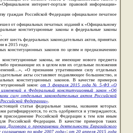
а «Официальном интернет-портале правовой информации»
ству граждан Российской Федерации официальное печатное
ерешел от официальных печатных изданий к «Официальному
еральные конституционные законы и федеральные законы
.
ьдесят шесть федеральных законодательных актов, принятых
и в 2015 году.
ьных конституционных законов по целям и предназначению
е конституционные законы, не имеющие нового предмета
, либо признающие их в целом или их отдельные положения
зменений…», «О признании утратившими силу отдельных
одательные акты составляют подавляющее большинство, и
альных конституционных законов. В качестве примеров
титуционный закон
:
от 3 февраля 2015 года № 5-ФЗ «О
изменений в Федеральный конституционный закон «Об
ми силу отдельных законодательных актов Российской
.
 Российской Федерации»
астоящей статьи федеральные законы, названия которых
и ратифицируются, то есть одобряются и утверждаются,
ся присоединение Российской Федерации к тем или иным
ля Российской Федерации. В качестве примеров таких
ии Договора о прекращении деятельности Евразийского
;
 соглашению по кофе 2007 года»
от 20 апреля 2015 года