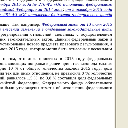
тября 2015 года № 276-ФЗ «Об исполнении федерального
;
сийской Федерации за 2014 год»
от 5 октября 2015 года
№ 281-ФЗ «Об исполнении бюджета Федерального фонда
выше. Так, например,
Федеральный закон от 13 июля 2015
 внесении изменений в отдельные законодательные акты
 регулирования отношений, связанных с осуществлением
щих законодательных актов. Данный федеральный закон в
– установление нового предмета правового регулирования, а
онов 2015 года, которые могли быть отнесены к нескольким
ы о том, что доля принятых в 2015 году федеральных
лишь вносящих поправки в ранее принятые законодательные
рно 10 % от общего количества законов 2015 года; доля
я тех или иных отношений, не превысила 8 %; количество
й, равнялось 1,5 %; по 0,8 % составила доля федеральных
сийской Федерации, Федерального фонда обязательного
ыми были утверждены отчеты об исполнении федерального