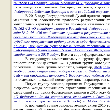
№ 92-ФЗ «О ратификации Протокола к Договору о зоне
ратификационных законов. Как представляется, к данно
Федерацией действия Договора о зоне свободной торгов
В 2015 году Государственной Думой принято сорок
механизм или особенности правового регулирования т
контрольный характер. В качестве примеров названных р
№ 162-ФЗ «О стандартизации в Российской Федерации»
года № 9-ФЗ «Об особенностях правового регулирования 
составе Российской Федерации новых субъектов - Респуб
судебного присутствия арбитражного суда Архангельско
прибыли, полученной Центральным банком Российской Ф
информации Центрального банка Российской Федераци
.
стабильности в 2015 году»
Все эти сорок федеральных з
В следующую самостоятельную группу федераль
приостановлении действия…». В данной группе объедине
положений. К этой группе относятся, например,
Федераль
необходимого социального набора» в связи с Федеральны
действия отдельных положений Бюджетного кодекса Ро
их отдельных положений носит временный характер, так к
Пятую группу законов, принятых Государственно
бюджетов Фонда социального страхования Российской Ф
следующий год. Таких федеральных законов в 2015 году б
«О бюджете Фонда социального страхования Российс
;
медицинского страхования на 2016 год»
от 14 декабря 2
К последней группе законодательных актов 2015 г
также отчеты об исполнении бюджетов Фонда социально