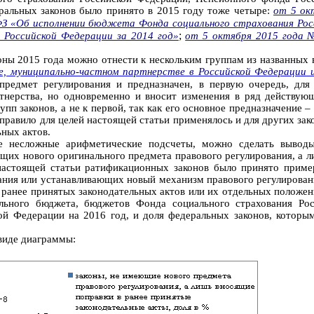
еральных законов было принято в 2015 году тоже четыре:
от 5 ок
ФЗ «Об исполнении бюджета Фонда социального страхования Рос
;
Российской Федерации за 2014 год»
от 5 октября 2015 года 
оны 2015 года можно отнести к нескольким группам из названных 
, муниципально-частном партнерстве в Российской Федерации и
предмет регулирования и предназначен, в первую очередь, для
ртнерства, но одновременно и вносит изменения в ряд действую
пп законов, а не к первой, так как его основное предназначение 
правило для целей настоящей статьи применялось и для других зак
ных актов.
е несложные арифметические подсчеты, можно сделать вывод
щих нового оригинального предмета правового регулирования, а 
настоящей статьи ратификационных законов было принято приме
ния или устанавливающих новый механизм правового регулировани
 ранее принятых законодательных актов или их отдельных положени
ального бюджета, бюджетов Фонда социального страхования Рос
ой Федерации на 2016 год, и доля федеральных законов, котор
виде диаграммы: