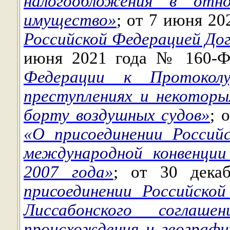
налогообложения в отн
имущество»
; от 7 июня 2
Российской Федерацией До
июня 2021 года № 160-
Федерации к Протокол
преступлениях и некоторы
борту воздушных судов»
; 
«О присоединении Россий
международной конвенции
2007 года»
; от 30 дек
присоединении Российско
Лиссабонского соглаш
происхождения и географи