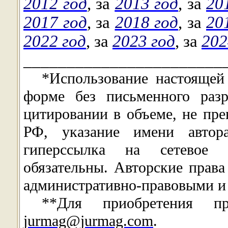
2012 год
,
за
2013 год
,
за
20
2017 год
,
за
2018 год
,
за
20
2022 год
, за
2023 год
, за
202
_______________________
*Использование настоящей
форме без письменного раз
цитировании в объеме, не пр
РФ, указание имени автора
гиперссылка на сетевое 
обязательны. Авторские прав
административно-правовыми и
**Для приобретения п
jurmag@jurmag.com
.