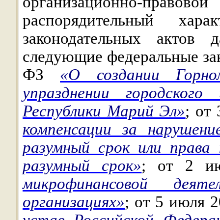
организационно-прав
распорядительный хар
законодательных актов 
следующие федеральные зак
ФЗ
«О создании Горно
упразднении городского
Республики Марий Эл»
; от
компенсации за нарушени
разумный срок или права 
разумный срок»
; от 2 
микрофинансовой деят
организациях»
; от 5 июля