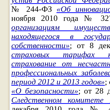
устав Российской Федера
№ 244-ФЗ
«Об инноваци
ноября 2010 года № 3
организациям имуществ
находящегося в госуда
собственности»
; от 8 д
страховых тарифах н
страхование от несчастн
профессиональных заболев
период 2012 и 2013 годов»
;
«О безопасности»
; от 28
Следственном комитете 
декабря 2010 года №