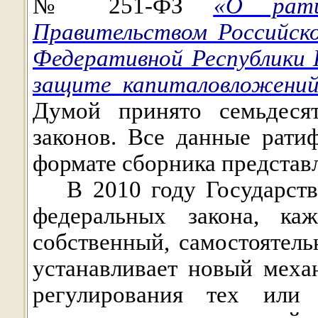
№ 251-ФЗ
«О рати
Правительством Российск
Федеративной Республики 
защите капиталовложени
Думой
принято семьдеся
законов. Все данные рати
формате сборника предста
В 2010 году Государст
федеральных закона, к
собственный, самостоятел
устанавливает новый меха
регулирования тех или