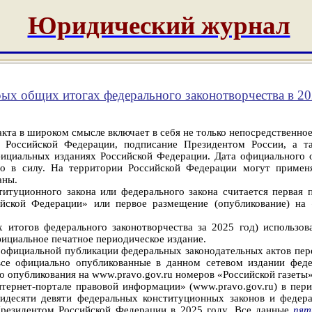
Юридический журнал
ых общих итогах федерального законотворчества в 20
кта в широком смысле включает в себя не только непосредственно
 Российской Федерации, подписание Президентом России, а та
фициальных изданиях Российской Федерации. Дата официального о
го в силу. На территории Российской Федерации могут применя
аны.
туционного закона или федерального закона считается первая п
сийской Федерации» или первое размещение (опубликование) н
 итогов федерального законотворчества за 2025 год) использов
ициальное печатное периодическое издание.
 в официальной публикации федеральных законодательных актов п
все официально опубликованные в данном сетевом издании фед
 опубликования на www.pravo.gov.ru номеров «Российской газеты»
ернет-портале правовой информации» (www.pravo.gov.ru) в
пери
идесяти девяти федеральных
конституционных законов и федера
резидентом Российской Федерации в 2025 году. Все данные
пят