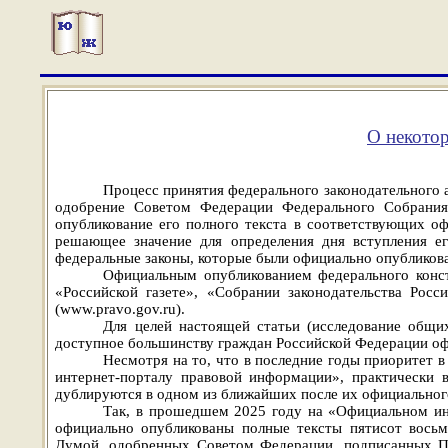
О некотор
Процесс принятия федерального законодательного а
одобрение Советом Федерации Федерального Собрания
опубликование его полного текста в соответствующих о
решающее значение для определения дня вступления е
федеральные законы, которые были официально опубликов
Официальным опубликованием федерального консти
«Российской газете», «Собрании законодательства Рос
(www.pravo.gov.ru).
Для целей настоящей статьи (исследование общих
доступное большинству граждан Российской Федерации оф
Несмотря на то, что в последние годы приоритет
интернет-порталу правовой информации», практически 
дублируются в одном из ближайших после их официального
Так, в
прошедшем 2025 году на «Официальном инт
официально опубликованы полные тексты пятисот восьм
Думой, одобренных Советом Федерации, подписанных П