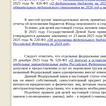
2025 года № 426-ФЗ
«О федеральном бюджете на 2026
обязательного медицинского страхования на 2026 год и н
К шестой группе законодательных актов, принятых
отчеты об исполнении бюджетов Фонда пенсионного и соци
Условно, для целей настоящей статьи, назовем за
В 2025 году Государственной Думой было приня
утверждаются данными законами): от 23 июля 2025 года
2025 года № 220-ФЗ
«Об исполнении федерального бюдже
Российской Федерации за 2024 год»
.
Следует отметить, что отдельные федеральные зак
29 декабря 2025 года № 520-ФЗ
«О допуске к осущест
отдельные законодательные акты Российской Федерации
допуском к предоставлению услуг по перевозкам грузов 
названный Федеральный закон одновременно вносит измене
Данный Федеральный закон в настоящей статье отне
как он имеет собственный, самостоятельный предмет р
интересов юридических и физических лиц, которым оказы
автотранспортными средствами, что и вызвало необходимо
Подобное правило для целей настоящей статьи при
законов («полноценные» законы), либо – к первой («законы