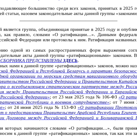
подавляющее большинство среди всех законов, принятых в 2025 г
ей статьи, назовем законодательные акты данной группы «законам
________________________________________
 является группа, объединяющая принятые в 2025 году и опублик
ся, как правило, словами «О ратификации…». Данными федерал
ссийской Федерации или протоколы к ним. Ратификация названных
ванию одной из самых распространенных форм выражения согл
одательные акты данной группы «ратификационными» законами. 
Е СБОРНИКА ПРЕДСТАВЛЕНЫ
ЗДЕСЬ
.
нных нами к данной группе «ратификационных» законов, можно наз
ой Федерацией и Республикой Беларусь о гарантиях безопаснос
ной организации по морским средствам навигационного оборудо
авительством Российской Федерации и Правительством Китайско
ра о всеобъемлющем стратегическом партнерстве между Россий
я между Правительством Российской Федерации и Евразийской
 Российской Федерации»
; от 23 мая 2025 года № 106-ФЗ
«О рати
атической Республики о военном сотрудничестве»
; от 7 июня
че»
; от 24 июня 2025 года № 153-ФЗ
«О ратификации Протокола
т о предоставлении Правительству Арабской Республики Египет 
и Договора между Российской Федерацией и Боливарианской Р
ния которых начинаются словами «О ратификации…», были приня
осим к данной группе «ратификационных» законов, так как эти за