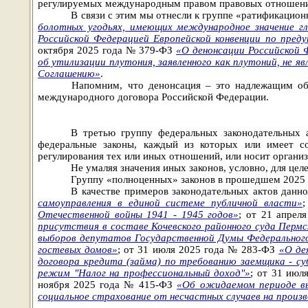
регулируемых международным правом правовых отношений
В связи с этим мы отнесли к группе «ратификацио
болотных угодьях, имеющих международное значение 
Российской Федерацией Европейской конвенции по пред
октября 2025 года № 379-ФЗ
«О денонсации Российской
об утилизации плутония, заявленного как плутоний, не 
Соглашению»
.
Напомним, что денонсация – это надлежащим об
международного договора Российской Федерации.
В третью группу федеральных законодательных 
федеральные законы, каждый из которых или имеет со
регулирования тех или иных отношений, или носит органи
Не умаляя значения иных законов, условно, для це
Группу «полноценных» законов в прошедшем 2025
В качестве примеров законодательных актов дан
самоуправления в единой системе публичной власти»
Отечественной войны 1941 - 1945 годов»
; от 21 апре
присутствия в составе Кочевского районного суда Пермс
выборов депутатов Государственной Думы Федеральног
гостевых домов»
; от 31 июля 2025 года № 283-ФЗ
«О де
договора кредита (займа) по требованию заемщика - су
режим "Налог на профессиональный доход"»
; от 31 ию
ноября 2025 года № 415-ФЗ
«Об ожидаемом периоде вы
социальное страхование от несчастных случаев на произв