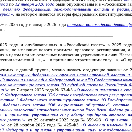
года
по
12 января 2026 года
были опубликованы и в «Российской га
девятью федеральными законодательными актами в редакции
урнал»
, на котором имеются обзоры федеральных конституционны
е» в 2025 году и январе 2026 года
пятьсот восемьдесят девять фе
пп.
________________________________________
025 году и опубликованных в «Российской
газете» в 2025 год
коны, не имеющие нового предмета правового регулирования, а
их в целом или их отдельные положения утратившими силу. Назван
внесении изменений…», «…и признании утратившими силу…», «О п
носимых к данной группе, можно назвать следующие законы: о
кам некоторых федеральных органов исполнительной власти и 
«О внесении изменений в Федеральный закон "О Следственном ко
ного конституционного закона "О судебной системе Российской
ии"»
; от 7 апреля 2025 года № 63-ФЗ
«О внесении изменения в ст
 9 Федерального закона "Об основах государственного регулиров
 статью 1 Федерального конституционного закона "О Государств
 Федерального закона "Об акционерных обществах", статью 
льных положений законодательных актов Российской Федерации
ии и признании утратившим силу абзаца тридцать второго ч
ных рынках"»
;
от 29 сентября 2025 года № 359-ФЗ
«О признании
и»
;
от 28 ноября 2025 года № 425-ФЗ
«О внесении изменений в
кой Федерации и признании утратившими силу законодательных