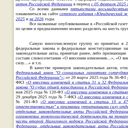
актов Российской Федерации
в период
с 05 февраля 2025 
Со всеми данными
пятьюстами восьмидесятью 
ознакомиться на сайте
сетевого издания «Юридический ж
2025
и
за 2026
годы.
Все названные опубликованные в «Российской газет
по целям и предназначению можно разделить на шесть гру
Самую многочисленную группу из принятых в 2
феде
ральные законы и федеральные конституционные за
законодательные акты, принятые ранее, либо признающие 
составе словосочетания «О внесении изменения…», «О 
силу…» и т.п.
В качестве примеров законодательных актов, от
Федеральный закон "О социальных гарантиях сотрудни
Российской Федерации"»
; от 20 марта 2025 года № 36-ФЗ
ФКЗ
«О внесении изменений в статьи 31 и 32 Федераль
закона "О судах общей юрисдикции в Российской Федерац
мая 2025 года № 120-ФЗ
«О внесении изменения в статью
29 декабря 2025 года № 7-ФКЗ
«О внесении изменения в
№ 201-ФЗ
«О внесении изменений в статьи 10 и 47
ответственностью" и признании утратившими силу отде
отдельные законодательные акты Российской Федерац
ограничении монополистической деятельности на товар
части второй Налогового кодекса Российской Федераци
Федерации, отдельные законодательные акты Российс