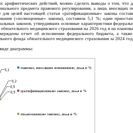
х арифметических действий, можно сделать выводы о том, что 
инального предмета правового регулирования, а лишь вносящих по
е для целей настоящей статьи «ратификационные» законы состави
вания («полноценные» законы), составила 5,1 %;
один
приостан
еральных законов, утвердивших основные характеристики федераль
обязательного медицинского страхования на 2026 год и на плановы
тверждены отчет об исполнении федерального бюджета, а такж
ьного фонда обязательного медицинского страхования за 2024 го
 виде диаграммы: