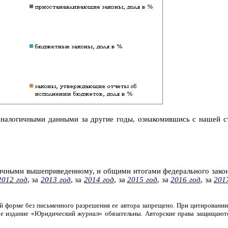
аналогичными данными за другие годы, ознакомившись с нашей 
гичными
вышеприведенному, и общими итогами федерального зако
2012 год
, за
2013 год
, за
2014 год
,
за
2015 год
,
за
2016 год
, за
201
 форме без письменного разрешения ее автора запрещено. При цитировании
евое издание «Юридический журнал» обязательны. Авторские права защищаю