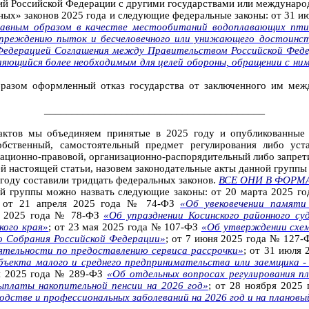
 Российской Федерации с другими государствами или междунаро
нных» законов 2025 года и следующие федеральные законы: от 31 
главным образом в качестве местообитаний водоплавающих пт
упреждению пыток и бесчеловечного или унижающего достоинст
 Федерацией Соглашения между Правительством Российской Фе
являющийся более необходимым для целей обороны, обращении с ни
разом оформленный отказ государства от заключенного им межд
________________________________________
актов мы объединяем принятые в 2025 году и опубликованные 
бственный, самостоятельный предмет регулирования либо уст
зационно-правовой, организационно-распорядительный либо запрет
лей настоящей статьи, назовем законодательные акты данной групп
 году
составили тридцать федеральных
законов.
ВСЕ ОНИ В ФОРМ
ной группы можно назвать следующие законы: от 20 марта 2025 
; от 21 апреля 2025 года № 74-ФЗ
«Об увековечении памяти
ля 2025 года № 78-ФЗ
«Об упразднении Косинского районного су
кого края»
; от 23 мая 2025 года № 107-ФЗ
«Об утверждении схем
о Собрания Российской Федерации»
; от 7 июня 2025 года № 127
ятельности по предоставлению сервиса рассрочки»
; от 31 июля
бъекта малого и среднего предпринимательства или заемщика -
ля 2025 года № 289-ФЗ
«Об отдельных вопросах регулирования п
платы накопительной пенсии на 2026 год»
; от 28 ноября 202
одстве и профессиональных заболеваний на 2026 год и на плановы