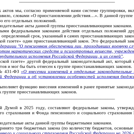
________________________________________
х актов мы, согласно применяемой нами системе группировки, в
правило, словами «О приостановлении действия…». В данной групп
бо его отдельных положений.
конодательные акты данной группы приостанавливающими законами.
ными федеральными законами действия отдельных положений друг
а определенный срок, указанный в самих приостанавливающих зако
кой газете» один приостанавливающий закон. Это федеральный за
ерации "О пенсионном обеспечении лиц, проходивших военную сл
том наркотических средств и психотропных веществ, учреждени
нудительного исполнения Российской Федерации, и их семей"
.
ской газете» другой федеральный законодательный акт, который
тов и мог бы быть отнесен к группе приостанавливающих законов.
 № 431-ФЗ
«О внесении изменений в отдельные законодательные
ой Федерации и об установлении особенностей исполнения бюд
выполняет функцию внесения изменений в ранее принятые законода
 к группе приостанавливающих законов.
________________________________________
ой Думой в 2025 году, составляют федеральные законы, утверж
го страхования и Фонда пенсионного и социального страхования 
конодательные акты данной группы бюджетными законами.
ринято три бюджетных закона (по количеству бюджетов, основные 
ного и социального страхования Российской Федерации на 2026 го