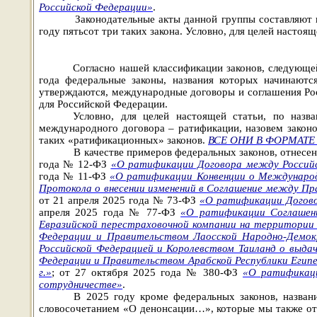
Российской Федерации»
.
Законодательные акты данной группы составляют 
году
пятьсот три таких закона.
Условно, для целей настоящ
Согласно нашей классификации законов, следующей
года федеральные законы, названия которых начинают
утверждаются, международные договоры и соглашения Ро
для Российской Федерации.
Условно, для целей настоящей статьи, по наз
международного договора – ратификации, назовем закон
таких
«ратификационных» законов.
ВСЕ ОНИ В ФОРМАТ
В качестве примеров федеральных законов, отнесе
года № 12-ФЗ
«О ратификации Договора между Российск
года № 11-ФЗ
«О ратификации Конвенции о Международ
Протокола о внесении изменений в Соглашение между Пр
от 21 апреля 2025 года № 73-ФЗ
«О ратификации Догово
апреля 2025 года № 77-ФЗ
«О ратификации Соглашени
Евразийской перестраховочной компании на территории
Федерации и Правительством Лаосской Народно-Демокр
Российской Федерацией и Королевством Таиланд о выда
Федерации и Правительством Арабской Республики Египе
г.»
; от 27 октября 2025 года № 380-ФЗ
«О ратификаци
сотрудничестве»
.
В 2025 году кроме федеральных законов, назва
словосочетанием «О денонсации…», которые мы также отн