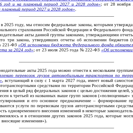
 год и на плановый период 2027 и 2028 годов»
; от 28 ноябр
а плановый период 2027 и 2028 годов»
.
________________________________________
 в 2025 году, мы относим федеральные законы, которыми утвержда
ального страхования Российской Федерации и Федерального фонда 
конодательные акты данной группы законами, утверждающими отчет
то три закона, утвердивших отчеты об исполнении бюджетов (
 № 221-ФЗ
«Об исполнении бюджета Федерального фонда обязатель
та за 2024 год»
; от 23 июля 2025 года № 222-ФЗ
«Об исполнении
________________________________________
онодательные акты 2025 года можно отнести к нескольким группам
влению перевозок грузов автомобильным транспортом по терри
»
, вступающий в силу с 1 марта 2027 года, имеет новый самосто
автотранспортными средствами по территории Российской Федераци
ния в целый ряд федеральных законов с целью достижения целей, у
сен к третьей из названных выше групп законов («полноценные» за
егулирования и его основное предназначение – формирование 
ваются услуги по перевозкам грузов автотранспортными средства
сть одновременного внесения изменений в некоторые законодател
менялось и в отношении других законов 2025 года, которые могл
, вносящие изменения»).
________________________________________