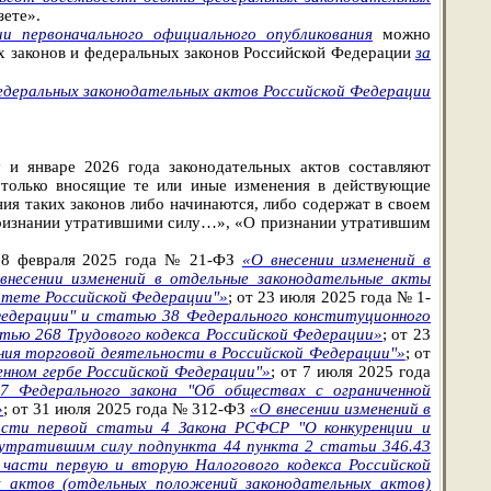
зете».
 первоначального официального опубликования
можно
х законов и федеральных законов Российской Федерации
за
деральных законодательных актов Российской Федерации
у и январе 2026 года законодательных актов составляют
 только вносящие те или иные изменения в действующие
ия таких законов либо начинаются, либо содержат в своем
ризнании утратившими силу…», «О признании утратившим
т 28 февраля 2025 года № 21-ФЗ
«О внесении изменений в
внесении изменений в отдельные законодательные акты
митете Российской Федерации"»
; от 23 июля 2025 года № 1-
 Федерации" и статью 38 Федерального конституционного
атью 268 Трудового кодекса Российской Федерации»
; от 23
ания торговой деятельности в Российской Федерации"»
; от
енном гербе Российской Федерации"»
;
от 7 июля 2025 года
7 Федерального закона "Об обществах с ограниченной
»
; от 31 июля 2025 года № 312-ФЗ
«О внесении изменений в
асти первой статьи 4 Закона РСФСР "О конкуренции и
 утратившим силу подпункта 44 пункта 2 статьи 346.43
 части первую и вторую Налогового кодекса Российской
 актов (отдельных положений законодательных актов)