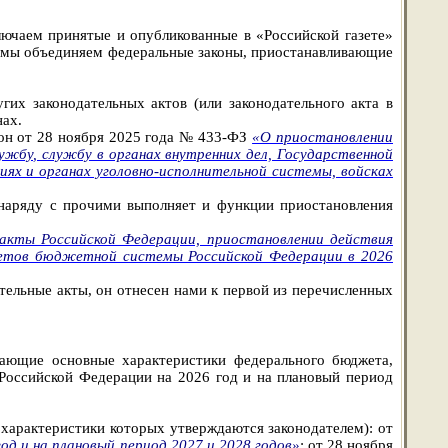
ключаем
принятые и опубликованные в «Российской газете»
е мы объединяем федеральные законы, приостанавливающие
их законодательных актов (или законодательного акта в
нах.
кон от 28 ноября 2025 года № 433-ФЗ
«О приостановлении
ужбу, службу в органах внутренних дел, Государственной
ях и органах уголовно-исполнительной системы, войсках
 наряду с прочими выполняет и функции приостановления
 акты Российской Федерации, приостановлении действия
жетов бюджетной системы Российской Федерации в 2026
тельные акты, он отнесен нами к первой из перечисленных
дающие основные характеристики федерального бюджета,
Российской Федерации на 2026 год и на плановый период
характеристики которых утверждаются законодателем): от
д и на плановый период 2027 и 2028 годов»
; от 28 ноября