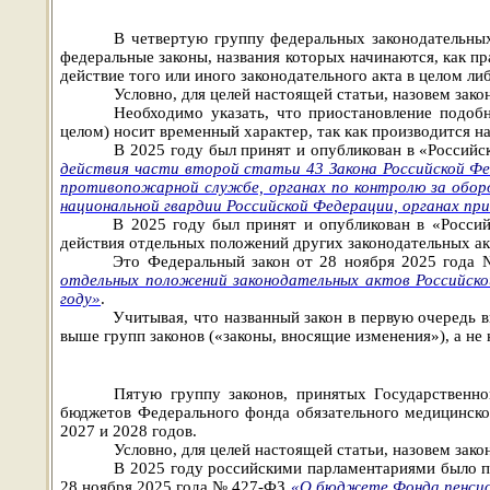
В четвертую группу федеральных законодательны
федеральные законы, названия которых начинаются, как 
действие того или иного законодательного акта в целом ли
Условно, для целей настоящей статьи, назовем за
Необходимо указать, что приостановление подоб
целом) носит временный характер, так как производится н
В 2025 году был принят и опубликован в «Российс
действия части второй статьи 43 Закона Российской Фед
противопожарной службе, органах по контролю за оборо
национальной гвардии Российской Федерации, органах при
В 2025 году был принят и опубликован в «Россий
действия отдельных положений других законодательных ак
Это Федеральный закон от 28 ноября 2025 года
отдельных положений законодательных актов Российск
году»
.
Учитывая, что названный закон в первую очередь 
выше групп законов («законы, вносящие изменения»), а не
Пятую группу законов, принятых Государственн
бюджетов Федерального фонда обязательного медицинско
2027 и 2028 годов.
Условно, для целей настоящей статьи, назовем за
В 2025 году российскими парламентариями было п
28 ноября 2025 года № 427-ФЗ
«О бюджете Фонда пенсион