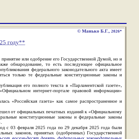
© Манько Б.Г.,
2026*
25 году
**
е принятие или одобрение его Государственной Думой, но и
кже обнародование, то есть последующее официальное
публикования федерального законодательного акта имеет
ться только те федеральные конституционные законы и
убликация его полного текста в «Парламентской газете»,
а «Официальном интернет-портале правовой информации»
алась «Российская газета» как самое распространенное и
ерешел от официальных печатных изданий к «Официальному
еральные конституционные законы и федеральные законы
.
од с 03 февраля 2025 года по 29 декабря 2025 года были
льных законов, принятых (одобренных) Государственной
ьсот восемьдесят девять федеральных законодательных