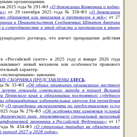
дными организациями.
июля 2025 года № 291-ФЗ
«О денонсации Конвенции о водно-
иц»
; от 29 сентября 2025 года № 358-ФЗ
«О денонсации
во обращения или наказания и протоколов к ней»
; от 27
дерации и Правительством Соединенных Штатов Америки
м и сотрудничестве в этой области и протоколов к этому
ународного договора, что влечет прекращение действия
в «Российской газете» в 2025 году и январе 2026 года
анавливает новый механизм или особенности правового
ительный характер.
ы «полноценными» законами.
АТЕ СБОРНИКА ПРЕДСТАВЛЕНЫ
ЗДЕСЬ
.
года № 33-ФЗ
«Об общих принципах организации местного
 жертв геноцида советского народа в период Великой
да Пермского края и образовании постоянного судебного
ы одномандатных избирательных округов для проведения
-ФЗ
«О проведении эксперимента по предоставлению услуг
 2025 года № 276-ФЗ
«Об особенностях изменения условий
 физического лица, применяющего специальный налоговый
латформенной экономики в Российской Федерации»
; от 17
5 года № 434-ФЗ
«О страховых тарифах на обязательное
й период 2027 и 2028 годов»
.