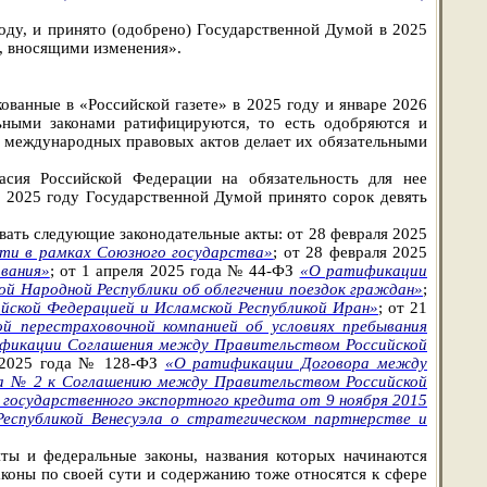
оду, и принято (одобрено) Государственной Думой в 2025
и, вносящими изменения».
ованные в «Российской газете» в 2025 году и январе 2026
ьными законами ратифицируются, то есть одобряются и
 международных правовых актов делает их обязательными
асия Российской Федерации на обязательность для нее
В 2025 году Государственной Думой
принято сорок девять
вать следующие законодательные акты: от 28 февраля 2025
ти в рамках Союзного государства»
; от 28 февраля 2025
вания»
; от 1 апреля 2025 года № 44-ФЗ
«О ратификации
й Народной Республики об облегчении поездок граждан»
;
ской Федерацией и Исламской Республикой Иран»
; от 21
 перестраховочной компанией об условиях пребывания
фикации Соглашения между Правительством Российской
 2025 года № 128-ФЗ
«О ратификации Договора между
 № 2 к Соглашению между Правительством Российской
государственного экспортного кредита от 9 ноября 2015
еспубликой Венесуэла о стратегическом партнерстве и
ты и федеральные законы, названия которых начинаются
коны по своей сути и содержанию тоже относятся к сфере