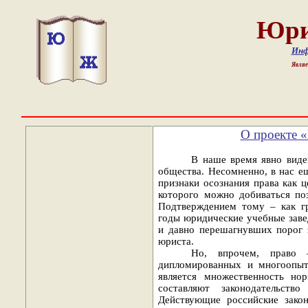
Юри
Инф
Являе
О проекте 
В наше время явно виде
общества. Несомненно, в нас е
признаки осознания права как 
которого можно добиваться по
Подтверждением тому – как г
годы юридические учебные заве
и давно перешагнувших порог 
юриста.
Но, впрочем, право 
дипломированных и многоопыт
является множественность но
составляют законодательств
Действующие российские зако