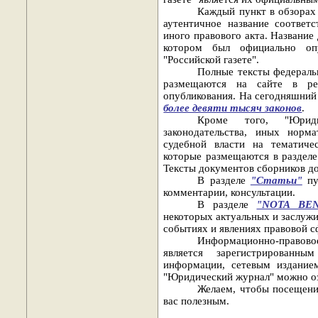
Каждый пункт в обзорах
аутентичное название соответ
иного правового акта. Название
котором был официально опу
"Российской газете".
Полные тексты федераль
размещаются на сайте в ред
опубликования. На сегодняшний 
более девяти тысяч законов
.
Кроме того, "Юриди
законодательства, иных норм
судебной власти на тематичес
которые размещаются в раздел
Тексты документов сборников д
В разделе
"Статьи"
пу
комментарии, консультации.
В разделе
"NOTA BE
некоторых актуальных и заслуж
событиях и явлениях правовой с
Информационно-правово
является зарегистрированн
информации, сетевым издание
"Юридический журнал" можно оз
Желаем, чтобы посещени
вас полезным.