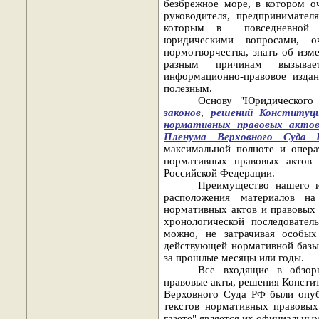
безбрежное море, в котором оч
руководителя, предпринимателя
которым в
повседневной
юридическими вопросами, о
нормотворчества, знать об изме
разным причинам вызывае
информационно-правовое изда
полезным.
Основу "Юридического
законов
,
решений Конституц
нормативных правовых акто
Пленума Верховного Суда
максимальной полноте и опера
нормативных правовых актов 
Российской Федерации.
Преимущество нашего ин
расположения материалов на
нормативных актов и правовых 
хронологической последовател
можно, не затрачивая особых
действующей нормативной базы 
за прошлые месяцы или годы.
Все входящие в обзор
правовые акты, решения Консти
Верховного Суда РФ были опубл
текстов нормативных правовых
газете" является их официальны