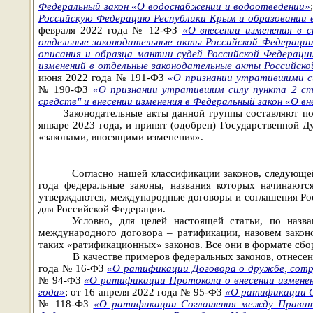
Федеральный закон «О водоснабжении и водоотведении»
Российскую Федерацию Республики Крым и образовании в
февраля 2022 года № 12-ФЗ
«О внесении изменения в 
отдельные законодательные акты Российской Федераци
описания и образца мантии судей Российской Федераци
изменений в отдельные законодательные акты Российск
июня 2022 года № 191-ФЗ
«О признании утратившими си
№ 190-ФЗ
«О признании утратившим силу пункта 2 ст
средств" и внесении изменения в Федеральный закон «О 
Законодательные акты данной группы составляют по
январе 2023 года, и принят (одобрен) Государственной 
«законами, вносящими изменения»
.
Согласно нашей классификации законов, следующей
года федеральные законы, названия которых начинают
утверждаются, международные договоры и соглашения Ро
для Российской Федерации.
Условно, для целей настоящей статьи, по наз
международного договора – ратификации, назовем зако
таких
«ратификационных» законов
.
Все они в формате сб
В качестве примеров федеральных законов, отнесе
года № 16-ФЗ
«О ратификации Договора о дружбе, сотр
№ 94-ФЗ
«О ратификации Протокола о внесении изменен
года»
; от 16 апреля 2022 года № 95-ФЗ
«О ратификации С
№ 118-ФЗ
«О ратификации Соглашения между Правите