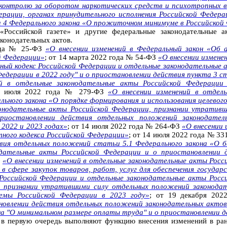
контролю за оборотом наркотических средств и психотропных ве
ерации, органах принудительного исполнения Российской Федера
 4 Федерального закона «О прожиточном минимуме в Российской
Российской газете» и другие федеральные законодательные 
конодательных актов.
года № 25-ФЗ
«О внесении изменений в Федеральный закон «Об 
й Федерации»
; от 14 марта 2022 года № 54-ФЗ
«О внесении измен
тный кодекс Российской Федерации и отдельные законодательные 
дерации в 2022 году" и о приостановлении действия пункта 3 с
ий в отдельные законодательные акты Российской Федерации
4 июля 2022 года № 279-ФЗ
«О внесении изменений в отдел
ьного закона «О порядке формирования и использования целевог
конодательные акты Российской Федерации, признании утратив
приостановлении действия отдельных положений законодател
2022 и 2023 годах»
; от 14 июля 2022 года № 264-ФЗ
«О внесении 
ного кодекса Российской Федерации»
; от 14 июля 2022 года № 3
вия отдельных положений статьи 5.1 Федерального закона «О б
одательные акты Российской Федерации и о приостановлении 
З
«О внесении изменений в отдельные законодательные акты Росс
в сфере закупок товаров, работ, услуг для обеспечения госуда
Российской Федерации и отдельные законодательные акты Росс
 признании утратившими силу отдельных положений законодат
емы Российской Федерации в 2023 году»
; от 19 декабря 20
новлении действия отдельных положений законодательных актов
она "О минимальном размере оплаты труда" и о приостановлении 
 в первую очередь выполняют функцию внесения изменений в ран