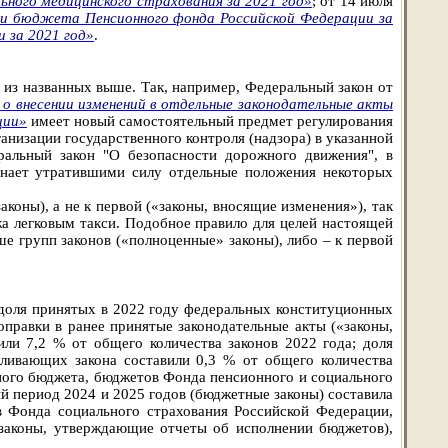
ного медицинского страхования за 2021 год»
; от 14 июля
ии бюджета Пенсионного фонда Российской Федерации за
 за 2021 год»
.
 из названных выше. Так, например, Федеральный закон от
 о внесении изменений в отдельные законодательные акты
ции»
имеет новый самостоятельный предмет регулирования
анизации государственного контроля (надзора) в указанной
альный закон "О безопасности дорожного движения", в
изнает утратившими силу отдельные положения некоторых
коны), а не к первой («законы, вносящие изменения»), так
жа легковым такси. Подобное правило для целей настоящей
ше групп законов («полноценные» законы), либо – к первой
доля принятых в 2022 году федеральных конституционных
правки в ранее принятые законодательные акты («законы,
ли 7,2 % от общего количества законов 2022 года; доля
вливающих закона составили 0,3 % от общего количества
ного бюджета, бюджетов Фонда пенсионного и социального
й период 2024 и 2025 годов (бюджетные законы) составила
 Фонда социального страхования Российской Федерации,
(законы, утверждающие отчеты об исполнении бюджетов),