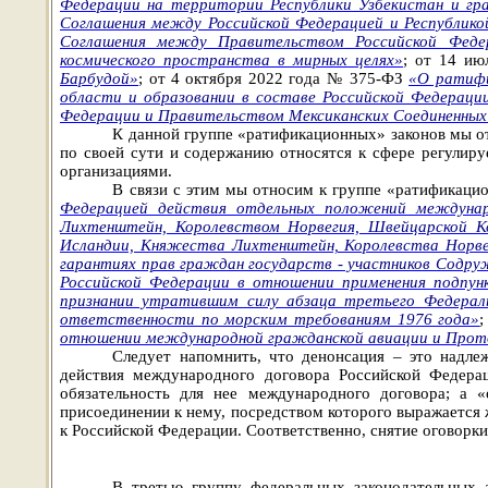
Федерации на территории Республики Узбекистан и гр
Соглашения между Российской Федерацией и Республик
Соглашения между Правительством Российской Федер
космического пространства в мирных целях»
; от 14 и
Барбудой»
; от 4 октября 2022 года № 375-ФЗ
«О ратифи
области и образовании в составе Российской Федераци
Федерации и Правительством Мексиканских Соединенных 
К данной группе «ратификационных» законов мы от
по своей сути и содержанию относятся к сфере регули
организациями.
В связи с этим мы относим к группе «ратификаци
Федерацией действия отдельных положений междунар
Лихтенштейн, Королевством Норвегия, Швейцарской К
Исландии, Княжества Лихтенштейн, Королевства Норве
гарантиях прав граждан государств - участников Содру
Российской Федерации в отношении применения подпун
признании утратившим силу абзаца третьего Федераль
ответственности по морским требованиям 1976 года»
отношении международной гражданской авиации и Проток
Следует напомнить, что денонсация – это надле
действия международного договора Российской Федера
обязательность для нее международного договора; а «
присоединении к нему, посредством которого выражается
к Российской Федерации. Соответственно, снятие оговорки
В третью группу федеральных законодательных 