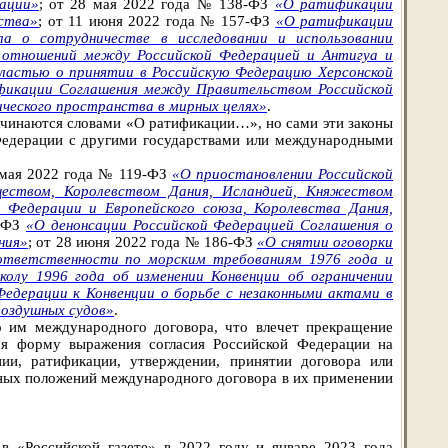
ации»
; от 28 мая 2022 года № 138-ФЗ
«О ратификации
ства»
; от 11 июня 2022 года № 157-ФЗ
«О ратификации
а о сотрудничестве в исследовании и использовании
 отношений между Российской Федерацией и Антигуа и
ластью о принятии в Российскую Федерацию Херсонской
икации Соглашения между Правительством Российской
ческого пространства в мирных целях»
.
начинаются словами «О ратификации…», но сами эти законы
Федерации с другими государствами или международными
1 мая 2022 года № 119-ФЗ
«О приостановлении Российской
еством, Королевством Дания, Исландией, Княжеством
Федерации и Европейского союза, Королевства Дания,
5-ФЗ
«О денонсации Российской Федерацией Соглашения о
ния»
; от 28 июня 2022 года № 186-ФЗ
«О снятии оговорки
 ответственности по морским требованиям 1976 года и
олу 1996 года об изменении Конвенции об ограничении
Федерации к Конвенции о борьбе с незаконными актами в
воздушных судов»
.
о им международного договора, что влечет прекращение
ая форму выражения согласия Российской Федерации на
нии, ратификации, утверждении, принятии договора или
нных положений международного договора в их применении
в «Российской газете» в 2022 году и январе 2023 года