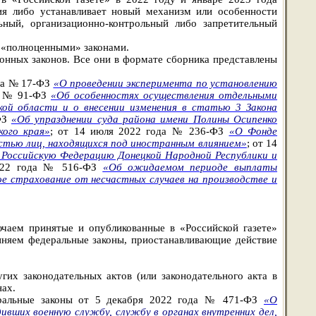
ия либо устанавливает новый механизм или особенности
ьный, организационно-контрольный либо запретительный
ы «полноценными» законами.
онных законов
.
Все они в формате сборника представлены
ода № 17-ФЗ
«О проведении эксперимента по установлению
да № 91-ФЗ
«Об особенностях осуществления отдельными
ой области и о внесении изменения в статью 3 Закона
-ФЗ
«Об упразднении суда района имени Полины Осипенко
кого края»
; от 14 июля 2022 года № 236-ФЗ
«О Фонде
стью лиц, находящихся под иностранным влиянием»
; от 14
 Российскую Федерацию Донецкой Народной Республики и
2022 года № 516-ФЗ
«Об ожидаемом периоде выплаты
е страхование от несчастных случаев на производстве и
лючаем
принятые и опубликованные в «Российской газете»
иняем федеральные законы, приостанавливающие действие
их законодательных актов (или законодательного акта в
нах.
деральные законы от 5 декабря 2022 года № 471-ФЗ
«О
ивших военную службу, службу в органах внутренних дел,