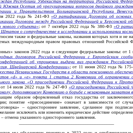
аждан Республики Узбекистан на территории Российской Федер
ой Южная Осетия об урегулировании вопросов двойного граждан
ации и Правительством Боливарианской Республики Венесуэл
юля 2022 года № 241-ФЗ
«О ратификации Договора об основах
кации Договора между Российской Федерацией и Херсонской об
и нового субъекта»
; от 7 октября 2022 года № 380-ФЗ
«О ратиф
Штатов о сотрудничестве в исследовании и использовании косми
носим также и федеральные законы, названия которых хотя и не 
руемых международным правом правовых отношений Российской 
онных» законов 2022 года и следующие федеральные законы: от 
одных договоров Российской Федерации с Европейским сообщ
онфедерацией об упрощении выдачи виз гражданам Российской 
гия, Швейцарской Конфедерации»
; от 11 июня 2022 года № 17
жества Независимых Государств в области пенсионного обеспече
ктов «d» и «е» пункта 1 статьи 2 Конвенции об ограничении
ного закона «О присоединении Российской Федерации к Проток
; от 14 июля 2022 года № 247-ФЗ
«О присоединении Российской 
олу, дополняющему Конвенцию о борьбе с незаконным захватом 
жащим образом оформленный отказ государства от заключенног
ции; понятие «присоединение» означает в зависимости от случ
оговорка» – одностороннее заявление, сделанное при подписа
 желание исключить или изменить юридическое действие определе
 – отмена указанного одностороннего заявления
.
________________________________________
актов мы объединяем принятые в 2022 году и опубликованные 