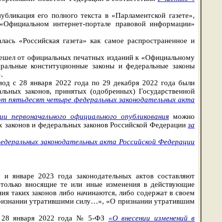
убликация его полного текста в «Парламентской газете»,
а «Официальном интернет-портале правовой информации»
алась «Российская газета» как самое распространенное и
ерешел от официальных печатных изданий к «Официальному
еральные конституционные законы и федеральные законы
.
иод с 28 января 2022 года по 29 декабря 2022 года были
льных законов, принятых (одобренных) Государственной
т пятьдесят четыре федеральных законодательных акта
 первоначального официального опубликования
можно
х законов и федеральных законов Российской Федерации
за
едеральных законодательных акта Российской Федерации
у и январе 2023 года законодательных актов составляют
 только вносящие те или иные изменения в действующие
ия таких законов либо начинаются, либо содержат в своем
ризнании утратившими силу…», «О признании утратившим
от 28 января 2022 года № 5-ФЗ
«О внесении изменений в