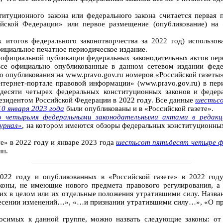
туционного закона или федерального закона считается первая п
сийской Федерации» или первое размещение (опубликование) н
 итогов федерального законотворчества за 2022 год) использов
ициальное печатное периодическое издание.
 в официальной публикации федеральных законодательных актов п
все официально опубликованные в данном сетевом издании фед
 опубликования на www.pravo.gov.ru номеров «Российской газеты»
тернет-портале правовой информации» (www.pravo.gov.ru) в
пер
идесяти четырех федеральных
конституционных законов и федера
зидентом Российской Федерации в 2022 году. Все данные
шестьсо
10 января 2023 года
были опубликованы и в «Российской газете».
четырьмя федеральными законодательными актами в редакции
урнал»
, на котором имеются обзоры федеральных конституционны
е» в 2022 году и январе 2023 года
шестьсот пятьдесят четыре ф
пп.
________________________________________
022 году и опубликованных в «Российской
газете» в 2022 год
коны, не имеющие нового предмета правового регулирования, а
их в целом или их отдельные положения утратившими силу. Назван
внесении изменений…», «…и признании утратившими силу…», «О п
тносимых к данной группе, можно назвать следующие законы: 