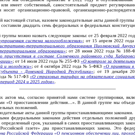
 или имеет собственный, самостоятельный предмет регулирован
 носит организационно-правовой, организационно-распорядител
лей настоящей статьи, назовем законодательные акты данной групп
у
составили двадцать семь федеральных и федеральных конституци
й группы можно назвать следующие законы: от 25 февраля 2022 г
 упрощенная система налогообложения»
; от 15 апреля 2022 го
стративно-территориального образования Циолковский Амурск
территориальном образовании»
; от 28 июня 2022 года № 188
го присутствия в составе Солнечного районного суда Хабаровс
рации»
; от 14 июля 2022 года № 255-ФЗ
«О контроле за деятельно
ей и молодежи»
; от 4 октября 2022 года № 5-ФКЗ
«О принятии в
субъекта - Донецкой Народной Республики»
; от 19 декабря 
 года № 517-ФЗ
«О страховых тарифах на обязательное социально
 период 2024 и 2025 годов»
.
________________________________________
ых актов мы, согласно принятой нами системе группировки, вк
ами «О приостановлении действия…». В данной группе мы объед
дельных положений.
конодательные акты данной группы приостанавливающими законами.
ными федеральными законами действия отдельных положений друг
а определенный срок, указанный в самих приостанавливающих зако
Российской газете» два приостанавливающих закона. Это фе
а Российской Федерации «О пенсионном обеспечении лиц, проход