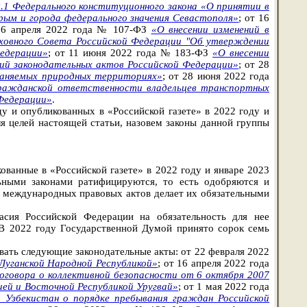
2.1 Федерального конституционного закона «О принятии в
рым и города федерального значения Севастополя»
; от 16
 16 апреля 2022 года № 107-ФЗ
«О внесении изменений в
ховного Совета Российской Федерации "Об утверждении
Федерации»
; от 11 июня 2022 года № 183-ФЗ
«О внесении
ий законодательных актов Российской Федерации»
; от 28
храняемых природных территориях»
; от 28 июня 2022 года
гражданской ответственности владельцев транспортных
 Федерации»
.
у и опубликованных в «Российской газете» в 2022 году и
я целей настоящей статьи, назовем законы данной группы
ованные в «Российской газете» в 2022 году и январе 2023
ьными законами ратифицируются, то есть одобряются и
 международных правовых актов делает их обязательными
асия Российской Федерации на обязательность для нее
 В 2022 году Государственной Думой
принято сорок семь
вать следующие законодательные акты: от 22 февраля 2022
Луганской Народной Республикой»
; от 16 апреля 2022 года
оговора о коллективной безопасности от 6 октября 2007
ей и Восточной Республикой Уругвай»
; от 1 мая 2022 года
Узбекистан о порядке пребывания граждан Российской