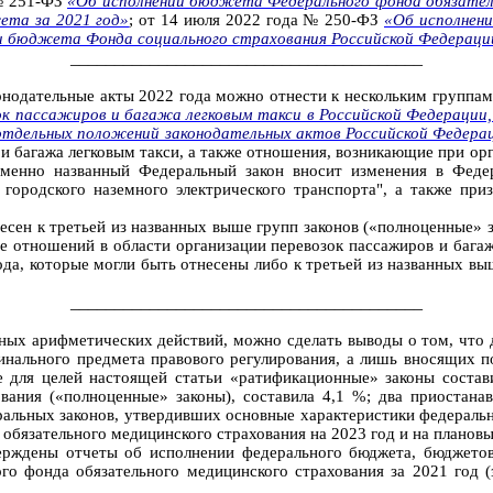
 № 251-ФЗ
«Об исполнении бюджета Федерального фонда обязатель
ета за 2021 год»
; от 14 июля 2022 года № 250-ФЗ
«Об исполнен
и бюджета Фонда социального страхования Российской Федерации
________________________________________
онодательные акты 2022 года можно отнести к нескольким группам
ок пассажиров и багажа легковым такси в Российской Федерации,
отдельных положений законодательных актов Российской Федера
и багажа легковым такси, а также отношения, возникающие при орг
еменно названный Федеральный закон вносит изменения в Федер
 городского наземного электрического транспорта", а также пр
сен к третьей из названных выше групп законов («полноценные» за
ие отношений в области организации перевозок пассажиров и бага
да, которые могли быть отнесены либо к третьей из названных вы
________________________________________
ых арифметических действий, можно сделать выводы о том, что 
инального предмета правового регулирования, а лишь вносящих по
е для целей настоящей статьи «ратификационные» законы состави
ания («полноценные» законы), составила 4,1 %; два приостана
еральных законов, утвердивших основные характеристики федераль
обязательного медицинского страхования на 2023 год и на плановы
верждены отчеты об исполнении федерального бюджета, бюджетов
о фонда обязательного медицинского страхования за 2021 год 