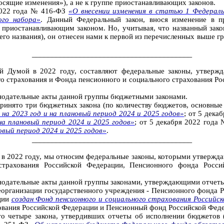
осящие изменения»), а не к группе приостанавливающих законов.
2022 года № 416-ФЗ
«О внесении изменения в статью 1 Федераль
ого набора»
. Данный Федеральный закон, внося изменение в п
я приостанавливающим законом. Но, учитывая, что названный зак
го названия), он отнесен нами к первой из перечисленных выше гр
________________________________________
ой Думой в 2022 году, составляют федеральные законы, утверж
о страхования и Фонда пенсионного и социального страхования Ро
конодательные акты данной группы бюджетными законами.
ринято три бюджетных закона (по количеству бюджетов, основные 
а 2023 год и на плановый период 2024 и 2025 годов»
; от 5 дека
на плановый период 2024 и 2025 годов»
; от 5 декабря 2022 год
овый период 2024 и 2025 годов»
.
________________________________________
 в 2022 году, мы относим федеральные законы, которыми утвержда
трахования Российской Федерации, Пенсионного фонда Росси
конодательные акты данной группы законами, утверждающими отчет
 реорганизации государственного учреждения - Пенсионного фонда
ции
создан Фонд пенсионного и социального страхования Российс
ования Российской Федерации и Пенсионный фонд Российской Фед
о четыре закона, утвердивших отчеты об исполнении бюджетов 