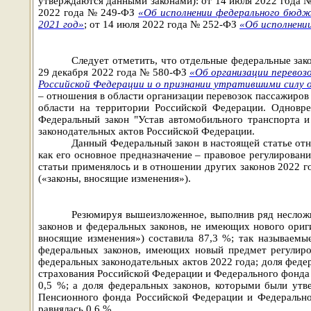
утверждаются данными законами): от 14 июля 2022 года
2022 года № 249-ФЗ
«Об исполнении федерального бюдж
2021 год»
; от 14 июля 2022 года № 252-ФЗ
«Об исполнени
Следует отметить, что отдельные федеральные зак
29 декабря 2022 года № 580-ФЗ
«Об организации перевоз
Российской Федерации и о признании утратившими силу 
– отношения в области организации перевозок пассажиров 
области на территории Российской Федерации. Одновр
Федеральный закон "Устав автомобильного транспорта и
законодательных актов Российской Федерации.
Данный Федеральный закон в настоящей статье отне
как его основное предназначение – правовое регулирован
статьи применялось и в отношении других законов 2022 го
(«законы, вносящие изменения»)
.
Резюмируя вышеизложенное, выполнив ряд несложн
законов и федеральных законов, не имеющих нового ориг
вносящие изменения») составила 87,3 %; так называемы
федеральных законов, имеющих новый предмет регулиров
федеральных законодательных актов 2022 года; доля фед
страхования Российской Федерации и Федерального фонда 
0,5 %; а доля федеральных законов, которыми были ут
Пенсионного фонда Российской Федерации и Федеральног
равнялась 0,6 %
.