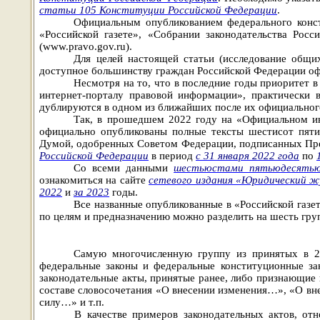
статьи 105 Конституции Российской Федерации
.
Официальным опубликованием федерального консти
«Российской газете», «Собрании законодательства Рос
(www.pravo.gov.ru).
Для целей настоящей статьи (исследование общих
доступное большинству граждан Российской Федерации оф
Несмотря на то, что в последние годы приоритет
интернет-порталу правовой информации», практически 
дублируются в одном из ближайших после их официального
Так, в
прошедшем 2022 году на «Официальном ин
официально опубликованы полные тексты шестисот пят
Думой, одобренных Советом Федерации, подписанных Пре
Российской Федерации
в период
с 31 января 2022 года
по
Со всеми данными
шестьюстами пятьюдесятью 
ознакомиться на сайте
сетевого издания «Юридический ж
2022
и
за 2023
годы.
Все названные опубликованные в «Российской газет
по целям и предназначению можно разделить на шесть гру
Самую многочисленную группу из принятых в 2
феде
ральные законы и федеральные конституционные за
законодательные акты, принятые ранее, либо признающие 
составе словосочетания «О внесении изменения…», «О 
силу…» и т.п.
В качестве примеров законодательных актов, о