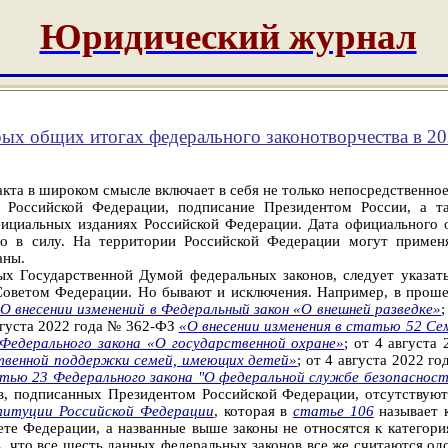
Юридический журнал
ых общих итогах федерального законотворчества в 20
кта в широком смысле включает в себя не только непосредственно
 Российской Федерации, подписание Президентом России, а та
фициальных изданиях Российской Федерации. Дата официального о
го в силу. На территории Российской Федерации могут применя
аны.
х Государственной Думой федеральных законов, следует указат
Советом Федерации. Но бывают и исключения. Например, в прош
О внесении изменений в Федеральный закон «О внешней разведке»
августа 2022 года № 362-ФЗ
«О внесении изменения в статью 52 Се
 Федерального закона «О государственной охране»
; от 4 август
ственной поддержки семей, имеющих детей»
; от 4 августа 2022 
тью 23 Федерального закона "О федеральной службе безопаснос
нов, подписанных Президентом Российской Федерации, отсутствуют
титуции Российской Федерации
, которая в
статье 106
называет 
те Федерации, а названные выше законы не относятся к категор
, что все шесть данных федеральных законов все же считаются 