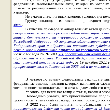
федеральные законодательные акты, каждый из которых
правового регулирования тех или иных отношений, или
характер.
Не умаляя значения иных законов, условно, для це
Группу «полноценных» законов в прошедшем год
здесь
.
В качестве примеров законодательных актов данно
специального налогового режима «Автоматизированная
лицами деятельности на территории закрытого админи
Российской Федерации «О закрытом административно-
Хабаровского края и образовании постоянного судебно
пенсионного и социального страхования Российской Феде
июля 2022 года № 261-ФЗ
«О российском движении дет
образовании в составе Российской Федерации нового 
накопительной пенсии на 2023 год»
; от 19 декабря 2022
профессиональных заболеваний на 2023 год и на плановый
В четвертую группу федеральных законодательн
федеральные законы, названия которых начинаются слов
того или иного законодательного акта в целом либо его от
Условно, для целей настоящей статьи, назовем за
Необходимо указать, что приостановление подоб
целом) носит временный характер, так как производится н
В 2022 году были приняты и опубликованы в «
приостановлении действия части второй статьи 43 Закон