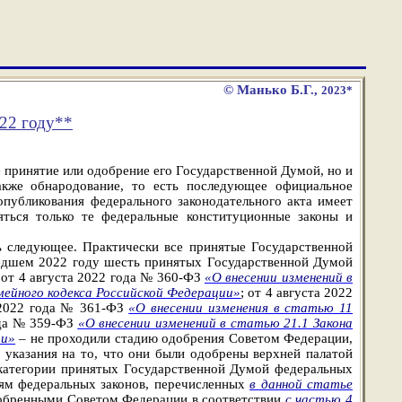
© Манько Б.Г.,
2023*
22 году
**
е принятие или одобрение его Государственной Думой, но и
кже обнародование, то есть последующее официальное
публикования федерального законодательного акта имеет
ться только те федеральные конституционные законы и
ь следующее. Практически все принятые Государственной
едшем 2022 году шесть принятых Государственной Думой
; от 4 августа 2022 года № 360-ФЗ
«О внесении изменений в
мейного кодекса Российской Федерации»
; от 4 августа 2022
а 2022 года № 361-ФЗ
«О внесении изменения в статью 11
года № 359-ФЗ
«О внесении изменений в статью 21.1 Закона
ти»
– не проходили стадию одобрения Советом Федерации,
 указания на то, что они были одобрены верхней палатой
категории принятых Государственной Думой федеральных
иям федеральных законов, перечисленных
в данной статье
одобренными Советом Федерации в соответствии
с частью 4