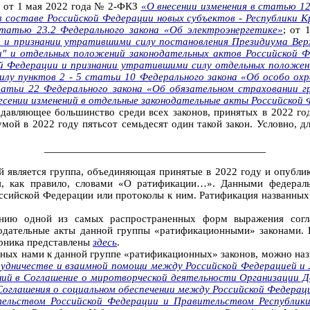
; от 1 мая 2022 года № 2-ФКЗ
«О внесении изменения в статью 1
 составе Российской Федерации новых субъектов - Республики К
статью 23.2 Федерального закона «Об электроэнергетике»
; от
и и признании утратившими силу постановления Президиума Вер
и" и отдельных положений законодательных актов Российской 
ой Федерации и признании утратившими силу отдельных положен
лу пунктов 2 - 5 статьи 10 Федерального закона «Об особо о
атьи 22 Федерального закона «Об обязательном страховании 
внесении изменений в отдельные законодательные акты Российской
давляющее большинство среди всех законов, принятых в 2022 год
Думой в 2022 году
пятьсот семьдесят один такой закон.
Условно, дл
________________________________________
 является группа, объединяющая принятые в 2022 году и опублик
ся, как правило, словами «О ратификации…». Данными федерал
ссийской Федерации или протоколы к ним. Ратификация названных
ванию одной из самых распространенных форм выражения согл
нодательные акты данной группы «ратификационными» законами.
орника представлены
здесь
.
нных нами к данной группе «ратификационных» законов, можно наз
удничестве и взаимной помощи между Российской Федерацией и 
ий в Соглашение о миротворческой деятельности Организации Д
оглашения о социальном обеспечении между Российской Федераци
льством Российской Федерации и Правительством Республики 