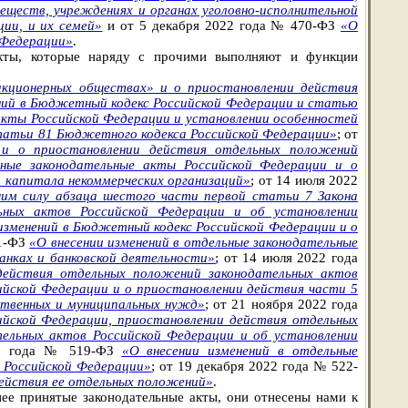
ществ, учреждениях и органах уголовно-исполнительной
ции, и их семей»
и от 5 декабря 2022 года № 470-ФЗ
«О
 Федерации»
.
акты, которые наряду с прочими выполняют и функции
акционерных обществах» и о приостановлении действия
ений в Бюджетный кодекс Российской Федерации и статью
акты Российской Федерации и установлении особенностей
татьи 81 Бюджетного кодекса Российской Федерации»
; от
 и о приостановлении действия отдельных положений
ьные законодательные акты Российской Федерации и о
о капитала некоммерческих организаций»
; от 14 июля 2022
шим силу абзаца шестого части первой статьи 7 Закона
ьных актов Российской Федерации и об установлении
изменений в Бюджетный кодекс Российской Федерации и о
31-ФЗ
«О внесении изменений в отдельные законодательные
анках и банковской деятельности»
; от 14 июля 2022 года
действия отдельных положений законодательных актов
ийской Федерации и о приостановлении действия части 5
рственных и муниципальных нужд»
; от 21 ноября 2022 года
ийской Федерации, приостановлении действия отдельных
ельных актов Российской Федерации и об установлении
22 года № 519-ФЗ
«О внесении изменений в отдельные
 Российской Федерации»
; от 19 декабря 2022 года № 522-
действия ее отдельных положений»
.
ее принятые законодательные акты, они отнесены нами к