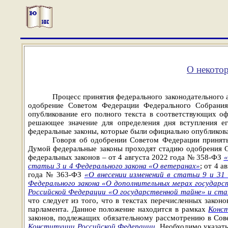
О некотор
Процесс принятия федерального законодательного а
одобрение Советом Федерации Федерального Собрания
опубликование его полного текста в соответствующих о
решающее значение для определения дня вступления е
федеральные законы, которые были официально опубликов
Говоря об одобрении Советом Федерации приняты
Думой федеральные законы проходят стадию одобрения 
федеральных законов – от 4 августа 2022 года № 358-ФЗ
«
статьи 3 и 4 Федерального закона «О ветеранах»
; от 4 
года № 363-ФЗ
«О внесении изменений в статьи 9 и 31
Федерального закона «О дополнительных мерах государ
Российской Федерации «О государственной тайне» и ста
что следует из того, что в текстах перечисленных зако
парламента. Данное положение находится в рамках
Конс
законов, подлежащих обязательному рассмотрению в Сове
Конституции Российской Федерации
.
Необходимо указать