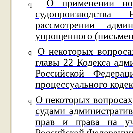
О применении нор
q
судопроизводства
рассмотрении адми
упрощенного (письмен
О некоторых вопроса
q
главы 22 Кодекса адм
Российской Федера
процессуального коде
О некоторых вопросах
q
судами административ
прав и права на уч
Российской Федераци