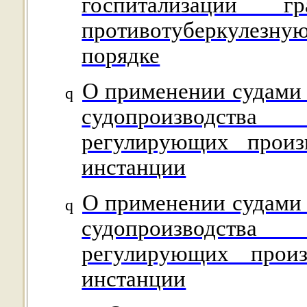
госпитализации 
противотуберкулезну
порядке
О применении судами 
q
судопроизводств
регулирующих произ
инстанции
О применении судами 
q
судопроизводств
регулирующих произ
инстанции