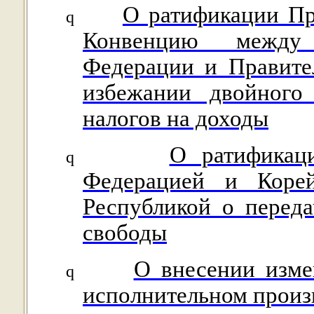
О ратификации Пр
q
Конвенцию между 
Федерации и Правите
избежании двойного
налогов на доходы
О ратификац
q
Федерацией и Корей
Республикой о перед
свободы
О внесении изме
q
исполнительном произ