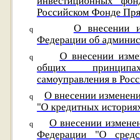
инвестиционных фон
Российском Фонде Пр
О внесении и
q
Федерации об админи
О внесении изме
q
общих принципа
самоуправления в Рос
О внесении изменени
q
"О кредитных история
О внесении изменен
q
Федерации "О средс