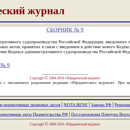
ский журнал
СБОРНИК № 9
ративного судопроизводства Российской Федерации, введенного в 
ьных актов, принятых в связи с введением в действие нового Кодекс
ствие Кодекса административного судопроизводства Российской Фе
№ 9
____________________
©
Copyright
2004-2016 «Юридический журнал»
ко с письменного разрешения редакции «Юридического журнала». При ци
и нормативных правовых актов
│
NOTA
BENE
│
Законы РФ
│
Решени
рмативные акты Правительства РФ
│
Постановления Пленума Верх
©
Copyright
2004-2016 «Юридический журнал»