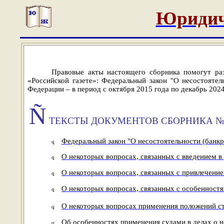
Юридич
Правовые акты настоящего сборника помогут ра
«Российской газете»:
Федеральный закон "О несостоятель
Федерации – в период с октября 2015 года по декабрь 2024
Ñ
ТЕКСТЫ ДОКУМЕНТОВ СБОРНИКА №
Федеральный закон "О несостоятельности (банкро
q
О некоторых вопросах, связанных с введением в 
q
О некоторых вопросах, связанных с привлечени
q
О некоторых вопросах, связанных с особенностя
q
О некоторых вопросах применения положений ст
q
Об особенностях применения судами в делах о н
q