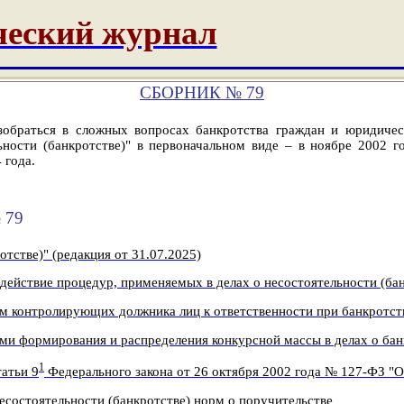
еский журнал
СБОРНИК № 79
зобраться в сложных вопросах банкротства граждан и юридиче
ности (банкротстве)" в первоначальном виде – в ноябре
2002 го
 года.
 79
тстве)" (редакция от 31.07.2025)
действие процедур, применяемых в делах о несостоятельности (бан
ем контролирующих должника лиц к ответственности при банкротст
ми формирования и распределения конкурсной массы в делах о бан
1
атьи 9
Федерального закона от 26 октября 2002 года № 127-ФЗ "О
есостоятельности (банкротстве) норм о поручительстве