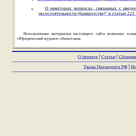
О некоторых вопросах, связанных с введ
q
несостоятельности (банкротстве)" и статью 22
Использование материалов настоящего сайта возможно толь
«Юридический журнал» обязательна.
О проекте
│
Статьи
│
Сборник
Указы Президента РФ
│
Но