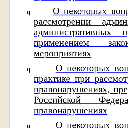
О некоторых воп
q
рассмотрении адм
административных п
применением зако
мероприятиях
О некоторых воп
q
практике при рассмо
правонарушениях, пре
Российской Федер
правонарушениях
О некоторых воп
q