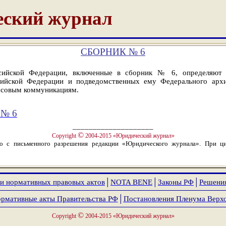
ский журнал
СБОРНИК № 6
сийской Федерации, включенные в сборник № 6, определяют с
ийской Федерации и подведомственных ему Федерального архивн
ассовым коммуникациям.
№ 6
____________________
©
Copyright
2004-2015 «Юридический журнал»
ко с письменного разрешения редакции «Юридического журнала». При ци
и нормативных правовых актов
│
NOTA
BENE
│
Законы РФ
│
Решени
рмативные акты Правительства РФ
│
Постановления Пленума Верх
©
Copyright
2004-2015 «Юридический журнал»