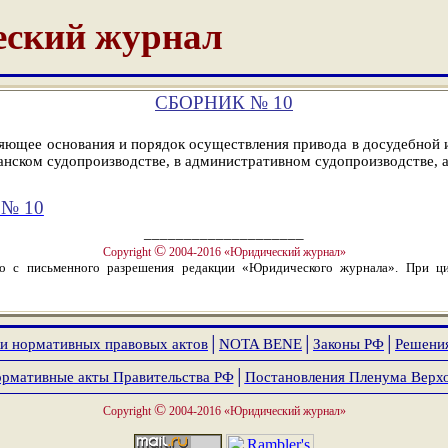
ский журнал
СБОРНИК № 10
яющее основания и порядок осуществления привода в досудебной и
нском судопроизводстве, в административном судопроизводстве, а 
№ 10
____________________
©
Copyright
2004-2016 «Юридический журнал»
ко с письменного разрешения редакции «Юридического журнала». При ци
и нормативных правовых актов
│
NOTA
BENE
│
Законы РФ
│
Решени
рмативные акты Правительства РФ
│
Постановления Пленума Верх
©
Copyright
2004-2016 «Юридический журнал»