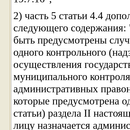
2) часть 5 статьи 4.4 до
следующего содержания:
быть предусмотрены случа
одного контрольного (над
осуществления государств
муниципального контроля
административных правон
которые предусмотрена од
статьи) раздела II насто
лицу назначается админис