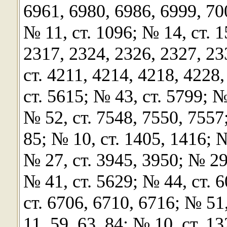
6961, 6980, 6986, 6999, 700
№ 11, ст. 1096; № 14, ст. 1
2317, 2324, 2326, 2327, 23
ст. 4211, 4214, 4218, 4228
ст. 5615; № 43, ст. 5799; №
№ 52, ст. 7548, 7550, 7557;
85; № 10, ст. 1405, 1416; №
№ 27, ст. 3945, 3950; № 29
№ 41, ст. 5629; № 44, ст. 
ст. 6706, 6710, 6716; № 51,
11, 59, 63, 84; № 10, ст. 1