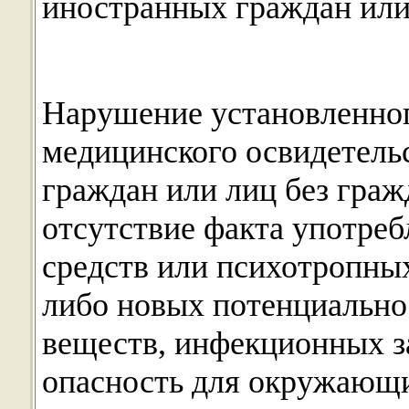
иностранных граждан или
Нарушение установленног
медицинского освидетель
граждан или лиц без граж
отсутствие факта употре
средств или психотропных
либо новых потенциально
веществ, инфекционных з
опасность для окружающ