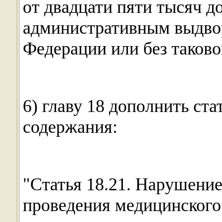
от двадцати пяти тысяч д
административным выдвор
Федерации или без таковог
6) главу 18 дополнить ст
содержания:
"Статья 18.21. Нарушение
проведения медицинского