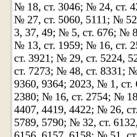
№ 18, ст. 3046; № 24, ст. 
№ 27, ст. 5060, 5111; № 52,
3, 37, 49; № 5, ст. 676; № 
№ 13, ст. 1959; № 16, ст. 
ст. 3921; № 29, ст. 5224, 5
ст. 7273; № 48, ст. 8331; №
9360, 9364; 2023, № 1, ст. 
2380; № 16, ст. 2754; № 18,
4407, 4419, 4422; № 26, ст
5789, 5790; № 32, ст. 6132
6156, 6157, 6158; № 51, ст