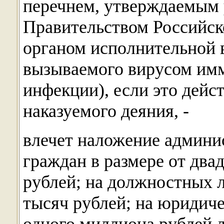
перечнем, утверждаемым
Правительством Российс
органом исполнительной в
вызываемого вирусом им
инфекции), если это дейс
наказуемого деяния, -
влечет наложение админи
граждан в размере от два
рублей; на должностных л
тысяч рублей; на юридиче