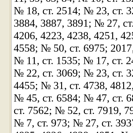
№ 18, ст. 2514; № 23, ст. 3
3884, 3887, 3891; № 27, ст
4206, 4223, 4238, 4251, 42
4558; № 50, ст. 6975; 2017,
№ 11, ст. 1535; № 17, ст. 2
№ 22, ст. 3069; № 23, ст. 3
4455; № 31, ст. 4738, 4812
№ 45, ст. 6584; № 47, ст. 
ст. 7562; № 52, ст. 7919, 79
№ 7, ст. 973; № 27, ст. 393