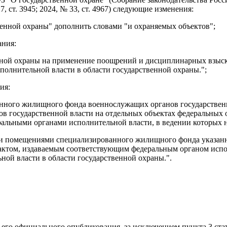
 27, ст. 3945; 2024, № 33, ст. 4967) следующие изменения:
твенной охраны" дополнить словами "и охраняемых объектов";
ания:
енной охраны на применение поощрений и дисциплинарных взы
полнительной власти в области государственной охраны.";
ия:
нного жилищного фонда военнослужащих органов государствен
ов государственной власти на отдельных объектах федеральных
ральными органами исполнительной власти, в ведении которых н
ыми помещениями специализированного жилищного фонда указа
ктом, издаваемым соответствующим федеральным органом исполн
ной власти в области государственной охраны.".
 его официального опубликования, за исключением пункта 3 ста