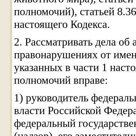
полномочий), статьей 8.36,
настоящего Кодекса.
2. Рассматривать дела об
правонарушениях от имен
указанных в части 1 насто
полномочий вправе:
1) руководитель федераль
власти Российской Федер
федеральный государстве