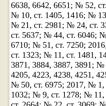
6638, 6642, 6651; № 52, ст.
№ 10, ст. 1405, 1416; № 13,
№ 21, ст. 2981; № 24, ст. 
ст. 5637; № 44, ст. 6046; №
6710; № 51, ст. 7250; 2016,
ст. 1323; № 11, ст. 1481, 1
3871, 3884, 3887, 3891; № 
4205, 4223, 4238, 4251, 42
№ 50, ст. 6975; 2017, № 1, 
1032; № 9, ст. 1278; № 11,
ст. 2664; № 22, ст. 3069; №