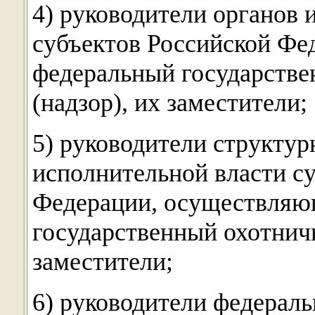
4) руководители органов 
субъектов Российской Ф
федеральный государстве
(надзор), их заместители;
5) руководители структур
исполнительной власти с
Федерации, осуществляю
государственный охотничи
заместители;
6) руководители федерал