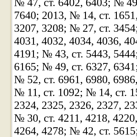
№ 47, ст. 6402, 6403; № 49,
7640; 2013, № 14, ст. 1651,
3207, 3208; № 27, ст. 3454
4031, 4032, 4034, 4036, 40
4191; № 43, ст. 5443, 5444;
6165; № 49, ст. 6327, 6341
№ 52, ст. 6961, 6980, 6986,
№ 11, ст. 1092; № 14, ст. 1
2324, 2325, 2326, 2327, 23
№ 30, ст. 4211, 4218, 4220
4264, 4278; № 42, ст. 5615;