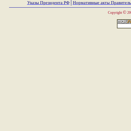
Указы Президента РФ
│
Нормативные акты Правитель
©
Copyright
20