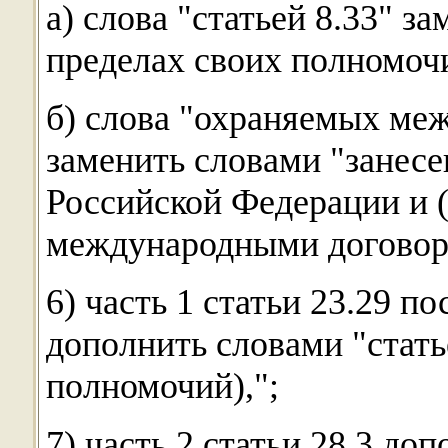
а) слова "статьей 8.33" за
пределах своих полномочий
б) слова "охраняемых ме
заменить словами "занес
Российской Федерации и 
международными договор
6) часть 1 статьи 23.29 по
дополнить словами "стать
полномочий),";
7) часть 2 статьи 28.3 до