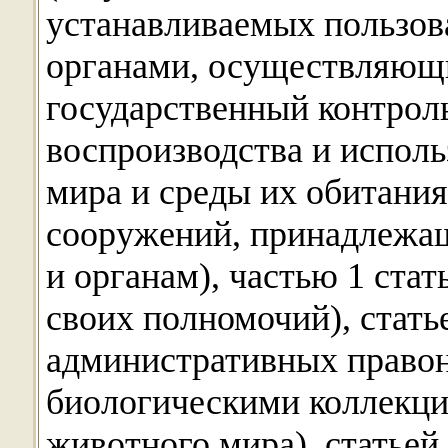
устанавливаемых пользо
органами, осуществляющ
государственный контроль
воспроизводства и испол
мира и среды их обитания
сооружений, принадлежа
и органам), частью 1 стать
своих полномочий), статье
административных право
биологическими коллекц
животного мира), статьей 