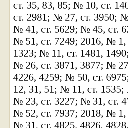
ст. 35, 83, 85; № 10, ст. 1
ст. 2981; № 27, ст. 3950; №
№ 41, ст. 5629; № 45, ст. 6
№ 51, ст. 7249; 2016, № 1, с
1323; № 11, ст. 1481, 1490;
№ 26, ст. 3871, 3877; № 27
4226, 4259; № 50, ст. 6975;
12, 31, 51; № 11, ст. 1535;
№ 23, ст. 3227; № 31, ст. 4
№ 52, ст. 7937; 2018, № 1, 
№ 31, ст. 4825, 4826, 4828