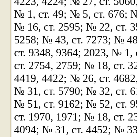
4223, 4224; № 27, ст. 5060
№ 1, ст. 49; № 5, ст. 676; 
№ 16, ст. 2595; № 22, ст. 3
5258; № 43, ст. 7273; № 48
ст. 9348, 9364; 2023, № 1, 
ст. 2754, 2759; № 18, ст. 3
4419, 4422; № 26, ст. 4682
№ 31, ст. 5790; № 32, ст. 
№ 51, ст. 9162; № 52, ст. 9
ст. 1970, 1971; № 18, ст. 2
4094; № 31, ст. 4452; № 33