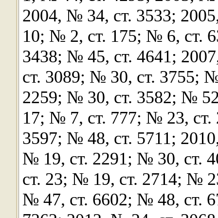
2004, № 34, ст. 3533; 2005,
10; № 2, ст. 175; № 6, ст. 
3438; № 45, ст. 4641; 2007,
ст. 3089; № 30, ст. 3755; №
2259; № 30, ст. 3582; № 52,
17; № 7, ст. 777; № 23, ст.
3597; № 48, ст. 5711; 2010,
№ 19, ст. 2291; № 30, ст. 
ст. 23; № 19, ст. 2714; № 2
№ 47, ст. 6602; № 48, ст. 6