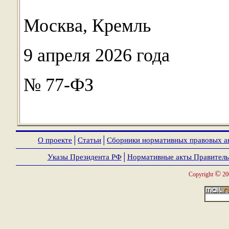
Москва, Кремль
9 апреля 2026 года
№ 77-ФЗ
О проекте
│
Статьи
│
Сборники нормативных правовых а
Указы Президента РФ
│
Нормативные акты Правитель
©
Copyright
20