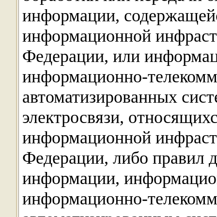
информации, содержащейс
информационной инфраст
Федерации, или информа
информационно-телекомм
автоматизированных сист
электросвязи, относящихс
информационной инфраст
Федерации, либо правил 
информации, информацио
информационно-телекомм