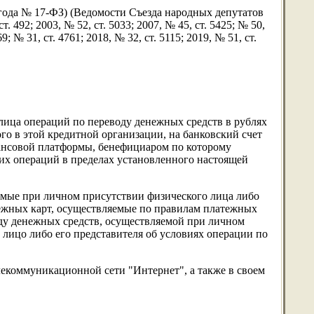
 года № 17-ФЗ) (Ведомости Съезда народных депутатов
492; 2003, № 52, ст. 5033; 2007, № 45, ст. 5425; № 50,
69; № 31, ст. 4761; 2018, № 32, ст. 5115; 2019, № 51, ст.
лица операций по переводу денежных средств в рублях
ого в этой кредитной организации, на банковский счет
нансовой платформы, бенефициаром по которому
ких операций в пределах установленного настоящей
емые при личном присутствии физического лица либо
тежных карт, осуществляемые по правилам платежных
оду денежных средств, осуществляемой при личном
 лицо либо его представителя об условиях операции по
лекоммуникационной сети "Интернет", а также в своем