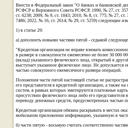
Внести в Федеральный закон "О банках и банковской де
РСФСР и Верховного Совета РСФСР, 1990, № 27, ст. 357; С
ст. 6238; 2009, № 9, ст. 1043; 2010, № 8, ст. 775; № 27, ст.
7486; 2022, № 16, ст. 2614; № 29, ст. 5259) следующие из
1) в статье 29:
а) дополнить новыми частями пятой - седьмой следующе
"Кредитная организация не вправе взимать комиссионно
в размере в совокупности ежемесячно не более 30 000 00
(вклад) указанного физического лица, открытый в друг
выступает указанное физическое лицо. Не допускается 
частью совокупного ежемесячного размера операций.
Положения части пятой настоящей статьи не распростр
его представителя в кредитной организации, а также н
систем, в рамках которых эмитируются платежные карт
присутствии физического лица либо его представителя 
переводу денежных средств, предусмотренных частью пя
Кредитная организация обязана раскрывать в местах ок
мобильном приложении информацию, указанную в частях
б) части пятую - восьмую считать соответственно частя