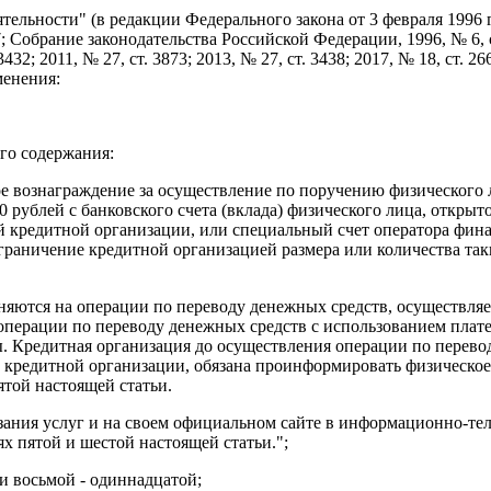
ятельности" (в редакции Федерального закона от 3 февраля 1996
обрание законодательства Российской Федерации, 1996, № 6, ст. 
 3432; 2011, № 27, ст. 3873; 2013, № 27, ст. 3438; 2017, № 18, ст. 26
менения:
го содержания:
е вознаграждение за осуществление по поручению физического 
0 рублей с банковского счета (вклада) физического лица, открыт
ой кредитной организации, или специальный счет оператора фи
ограничение кредитной организацией размера или количества та
аняются на операции по переводу денежных средств, осуществля
а операции по переводу денежных средств с использованием пла
ы. Кредитная организация до осуществления операции по перев
в кредитной организации, обязана проинформировать физическое
той настоящей статьи.
азания услуг и на своем официальном сайте в информационно-те
 пятой и шестой настоящей статьи.";
ми восьмой - одиннадцатой;