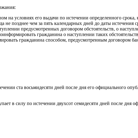
ржания:
ом на условиях его выдачи по истечении определенного срока, 
 не позднее чем за пять календарных дней до даты истечения ср
туплении предусмотренных договором обстоятельств, о наступл
проинформировать гражданина о наступлении таких обстоятельств
мировать гражданина способом, предусмотренным договором ба
ечении ста восьмидесяти дней после дня его официального опуб
ступает в силу по истечении двухсот семидесяти дней после дня