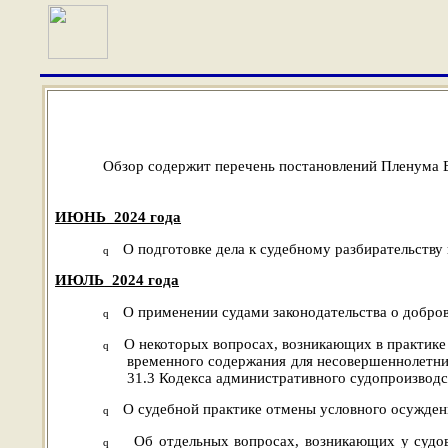
Обзор содержит перечень постановлений Пленума В
ИЮНЬ
2024 года
О подготовке дела к судебному разбирательству
q
ИЮЛЬ
2024 года
О применении судами законодательства о добро
q
О некоторых вопросах, возникающих в практике
q
временного содержания для несовершеннолетних
31.3 Кодекса административного судопроизводс
О судебной практике отмены условного осужден
q
Об отдельных вопросах, возникающих у судо
q