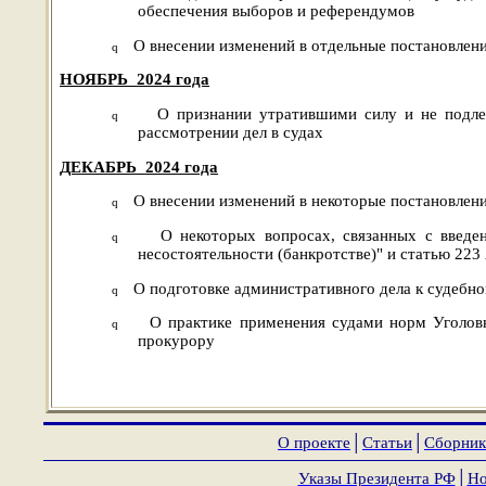
обеспечения выборов и референдумов
О внесении изменений в отдельные постановлен
q
НОЯБРЬ
2024 года
О признании утратившими силу и не подле
q
рассмотрении дел в судах
ДЕКАБРЬ
2024 года
О внесении изменений в некоторые постановлен
q
О некоторых вопросах, связанных с введ
q
несостоятельности (банкротстве)" и статью 22
О подготовке административного дела к судебно
q
О практике применения судами норм Уголовн
q
прокурору
О проекте
│
Статьи
│
Сборник
Указы Президента РФ
│
Но