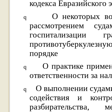
кодекса Евразийского 
О некоторых во
q
рассмотрением суд
госпитализации 
противотуберкулезну
порядке
О практике примен
q
ответственности за на
О выполнении судам
q
содействия и контр
разбирательства, м