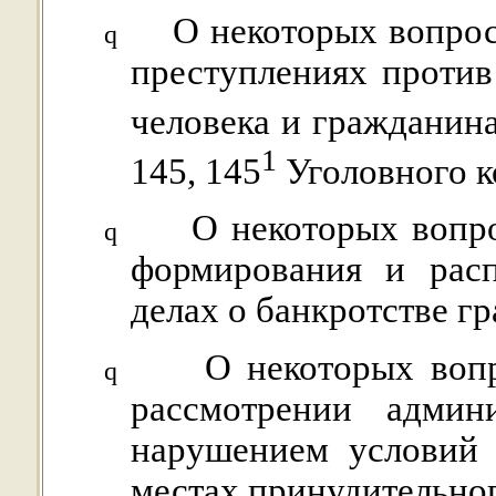
О некоторых вопрос
q
преступлениях против
человека и гражданина 
1
145, 145
Уголовного к
О некоторых вопро
q
формирования и расп
делах о банкротстве г
О некоторых воп
q
рассмотрении админ
нарушением условий 
местах принудительно